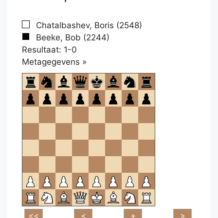
Chatalbashev, Boris (2548)
Beeke, Bob (2244)
Resultaat: 1-0
Klikken
Metagegevens »
om
te
openen.