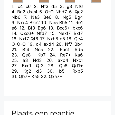
1.
c4
c6
2.
Nf3
d5
3.
g3
Nf6
4.
Bg2
dxc4
5.
O-O
Nbd7
6.
Qc2
Nb6
7.
Na3
Be6
8.
Ng5
Bg4
9.
Nxc4
Bxe2
10.
Ne5
Bh5
11.
Re1
e6
12.
Bf3
Bg6
13.
Bxc6+
bxc6
14.
Qxc6+
Nfd7
15.
Nexf7
Bxf7
16.
Nxf7
Qf6
17.
Nxh8
e5
18.
Qe4
O-O-O
19.
d4
exd4
20.
Nf7
Bb4
21.
Bf4
Nc5
22.
Rac1
Rd5
23.
Qe8+
Kb7
24.
Re7+
Ka6
25.
a3
Nd3
26.
axb4
Nxc1
27.
Bxc1
Qf3
28.
Qc6
Qd1+
29.
Kg2
d3
30.
b5+
Rxb5
31.
Qb7+
Ka5
32.
Qxa7+
Plaats een reactie