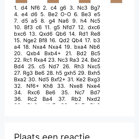
1.
d4
Nf6
2.
c4
g6
3.
Nc3
Bg7
4.
e4
d6
5.
Be2
O-O
6.
Be3
e5
7.
d5
a5
8.
g4
Na6
9.
h4
Nc5
10.
Bf3
c6
11.
g5
Nfd7
12.
dxc6
bxc6
13.
Qxd6
Qb6
14.
Rd1
Re8
15.
Nge2
Bf8
16.
Qd2
Qb4
17.
b3
a4
18.
Nxa4
Nxa4
19.
bxa4
Nb6
20.
Qxb4
Bxb4+
21.
Bd2
Bc5
22.
Rc1
Rxa4
23.
Nc3
Ra3
24.
Be2
Bd4
25.
c5
Nd7
26.
Rh3
Nxc5
27.
Rg3
Be6
28.
h5
gxh5
29.
Bxh5
Bxa2
30.
Nd5
Bxf2+
31.
Ke2
Bxg3
32.
Nf6+
Kh8
33.
Nxe8
Nxe4
34.
Rxc6
Be6
35.
Nc7
Bd7
36.
Rc2
Ba4
37.
Rb2
Nxd2
38.
Rb8+
Kg7
39.
Rb7
Bb3
40.
Ne8+
Kf8
41.
Nf6
Bf4
42.
Rb8+
Ke7
43.
Rb7+
Kd6
44.
Nxh7
Plaats een reactie