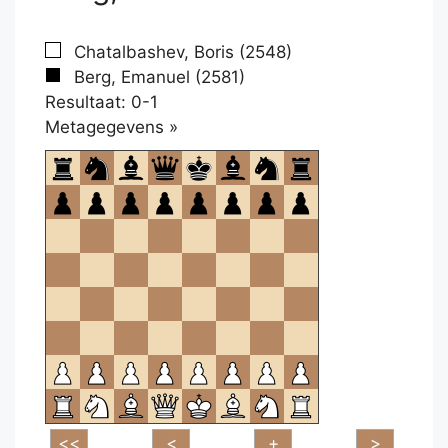
Chatalbashev, Boris (2548)
Berg, Emanuel (2581)
Resultaat: 0-1
Klikken
Metagegevens »
om
te
openen.