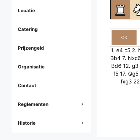
Locatie
Catering
Prijzengeld
1.
e4
c5
2.
Bb4
7.
Nxc
Bd6
12.
g3
Organisatie
f5
17.
Qg5
fxg3
22
Contact
Reglementen
Historie