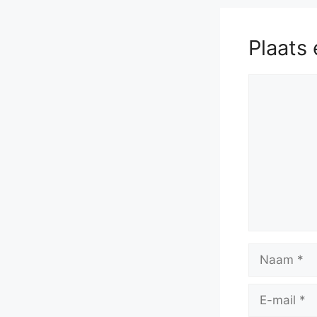
Plaats 
Reactie
Naam
E-
mail