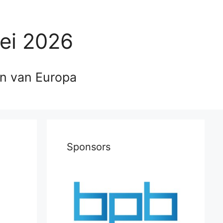
ei 2026
en van Europa
Sponsors