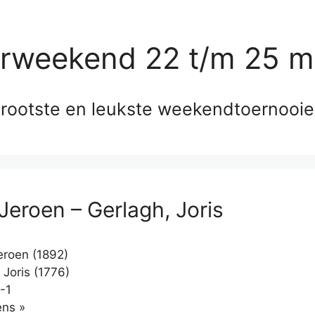
erweekend 22 t/m 25 m
rootste en leukste weekendtoernooi
 Jeroen – Gerlagh, Joris
eroen (1892)
 Joris (1776)
-1
Klikken
ns »