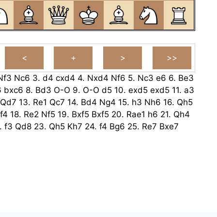
Nf3
Nc6
3.
d4
cxd4
4.
Nxd4
Nf6
5.
Nc3
e6
6.
Be3
6
bxc6
8.
Bd3
O-O
9.
O-O
d5
10.
exd5
exd5
11.
a3
Qd7
13.
Re1
Qc7
14.
Bd4
Ng4
15.
h3
Nh6
16.
Qh5
f4
18.
Re2
Nf5
19.
Bxf5
Bxf5
20.
Rae1
h6
21.
Qh4
.
f3
Qd8
23.
Qh5
Kh7
24.
f4
Bg6
25.
Re7
Bxe7