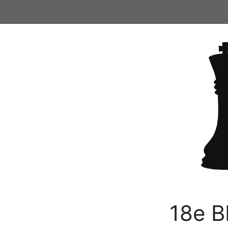
Ga
naar
de
inhoud
18e B