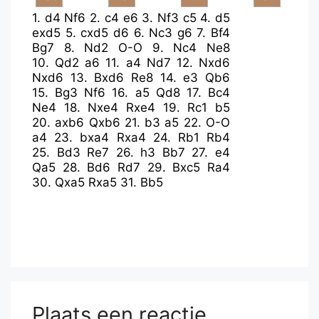
1.
d4
Nf6
2.
c4
e6
3.
Nf3
c5
4.
d5
exd5
5.
cxd5
d6
6.
Nc3
g6
7.
Bf4
Bg7
8.
Nd2
O-O
9.
Nc4
Ne8
10.
Qd2
a6
11.
a4
Nd7
12.
Nxd6
Nxd6
13.
Bxd6
Re8
14.
e3
Qb6
15.
Bg3
Nf6
16.
a5
Qd8
17.
Bc4
Ne4
18.
Nxe4
Rxe4
19.
Rc1
b5
20.
axb6
Qxb6
21.
b3
a5
22.
O-O
a4
23.
bxa4
Rxa4
24.
Rb1
Rb4
25.
Bd3
Re7
26.
h3
Bb7
27.
e4
Qa5
28.
Bd6
Rd7
29.
Bxc5
Ra4
30.
Qxa5
Rxa5
31.
Bb5
Plaats een reactie