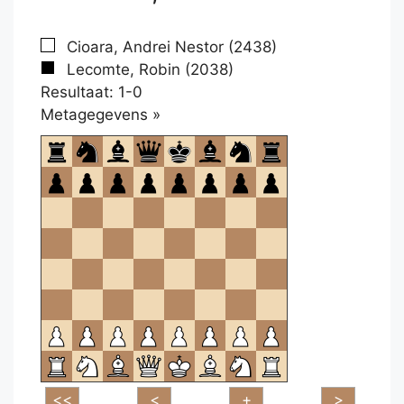
Cioara, Andrei Nestor (2438)
Lecomte, Robin (2038)
Resultaat: 1-0
Klikken
Metagegevens »
om
te
openen.