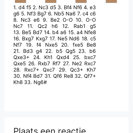
1.
d4
f5
2.
Nc3
d5
3.
Bf4
Nf6
4.
e3
g6
5.
Nf3
Bg7
6.
Nb5
Na6
7.
c4
c6
8.
Nc3
e6
9.
Be2
O-O
10.
O-O
Nc7
11.
Qc2
h6
12.
Rab1
g5
13.
Be5
Bd7
14.
b4
a6
15.
a4
Nfe8
16.
Bxg7
Kxg7
17.
Ne5
Nd6
18.
c5
Nf7
19.
f4
Nxe5
20.
fxe5
Be8
21.
Bd3
g4
22.
b5
Qg5
23.
b6
Qxe3+
24.
Kh1
Qxd4
25.
bxc7
Qxe5
26.
Rxb7
Rf7
27.
Ne2
Rxc7
28.
Rxc7+
Qxc7
29.
Qc3+
Kh7
30.
Nf4
Bd7
31.
Qf6
Re8
32.
Qf7+
Kh8
33.
Ng6#
Plaats een reactie