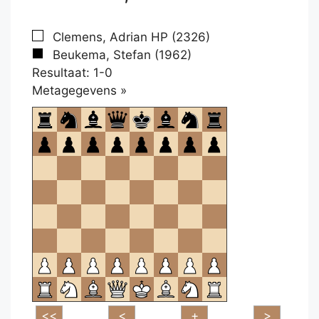
Clemens, Adrian HP (2326)
Beukema, Stefan (1962)
Resultaat: 1-0
Klikken
Metagegevens »
om
te
openen.