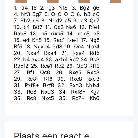
1.
d4
f5
2.
g3
Nf6
3.
Bg2
g6
4.
Nf3
Bg7
5.
O-O
O-O
6.
b3
d6
7.
Bb2
c6
8.
Nbd2
a5
9.
a3
Qc7
10.
c4
Bd7
11.
Qc2
Na6
12.
Rfe1
Rae8
13.
c5
dxc5
14.
dxc5
e5
15.
e4
Kh8
16.
Rac1
fxe4
17.
Ng5
Bf5
18.
Ngxe4
Rd8
19.
Qc4
Nxe4
20.
Nxe4
Bxe4
21.
Rxe4
Rd5
22.
b4
axb4
23.
axb4
Rd2
24.
Bc3
Rdxf2
25.
Rce1
Rc2
26.
Qd3
Rff2
27.
Bf1
Qc8
28.
Rxe5
Rxc3
29.
Re8+
Rf8
30.
Rxc8
Rxd3
31.
Rxf8+
Bxf8
32.
Bxd3
Nxb4
33.
Re8
Nxd3
34.
Rxf8+
Kg7
35.
Rc8
Nxc5
36.
Rc7+
Kh6
37.
Kf2
g5
38.
g4
Kg6
39.
Ke3
h5
40.
h3
hxg4
Plaats een reactie