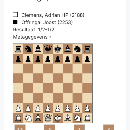
Clemens, Adrian HP (2188)
Offringa, Joost (2253)
Resultaat: 1/2-1/2
Klikken
Metagegevens »
om
te
openen.