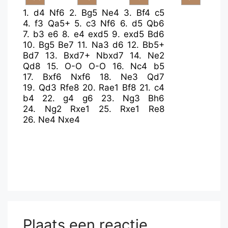
1.
d4
Nf6
2.
Bg5
Ne4
3.
Bf4
c5
4.
f3
Qa5+
5.
c3
Nf6
6.
d5
Qb6
7.
b3
e6
8.
e4
exd5
9.
exd5
Bd6
10.
Bg5
Be7
11.
Na3
d6
12.
Bb5+
Bd7
13.
Bxd7+
Nbxd7
14.
Ne2
Qd8
15.
O-O
O-O
16.
Nc4
b5
17.
Bxf6
Nxf6
18.
Ne3
Qd7
19.
Qd3
Rfe8
20.
Rae1
Bf8
21.
c4
b4
22.
g4
g6
23.
Ng3
Bh6
24.
Ng2
Rxe1
25.
Rxe1
Re8
26.
Ne4
Nxe4
Plaats een reactie