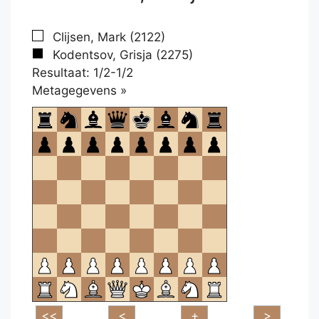
Clijsen, Mark (2122)
Kodentsov, Grisja (2275)
Resultaat: 1/2-1/2
Klikken
Metagegevens »
om
te
openen.