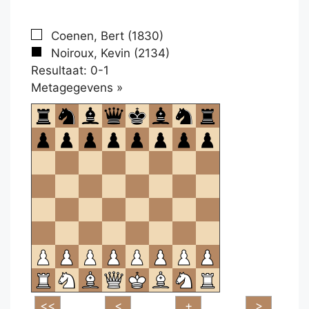
Coenen, Bert (1830)
Noiroux, Kevin (2134)
Resultaat: 0-1
Klikken
Metagegevens »
om
te
openen.