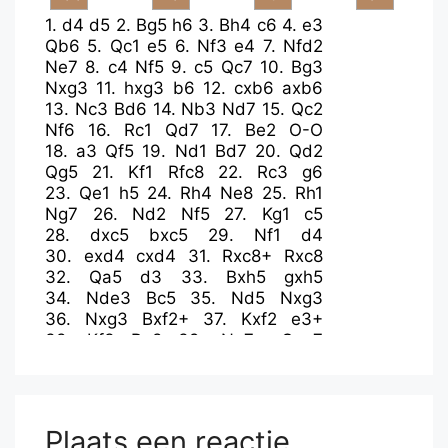
1.
d4
d5
2.
Bg5
h6
3.
Bh4
c6
4.
e3
Qb6
5.
Qc1
e5
6.
Nf3
e4
7.
Nfd2
Ne7
8.
c4
Nf5
9.
c5
Qc7
10.
Bg3
Nxg3
11.
hxg3
b6
12.
cxb6
axb6
13.
Nc3
Bd6
14.
Nb3
Nd7
15.
Qc2
Nf6
16.
Rc1
Qd7
17.
Be2
O-O
18.
a3
Qf5
19.
Nd1
Bd7
20.
Qd2
Qg5
21.
Kf1
Rfc8
22.
Rc3
g6
23.
Qe1
h5
24.
Rh4
Ne8
25.
Rh1
Ng7
26.
Nd2
Nf5
27.
Kg1
c5
28.
dxc5
bxc5
29.
Nf1
d4
30.
exd4
cxd4
31.
Rxc8+
Rxc8
32.
Qa5
d3
33.
Bxh5
gxh5
34.
Nde3
Bc5
35.
Nd5
Nxg3
36.
Nxg3
Bxf2+
37.
Kxf2
e3+
38.
Kf3
Re8
39.
Ne7+
Qxe7
40.
Rxh5
Qf6+
41.
Rf5
Bc6+
42.
Kg4
Qg6+
Plaats een reactie