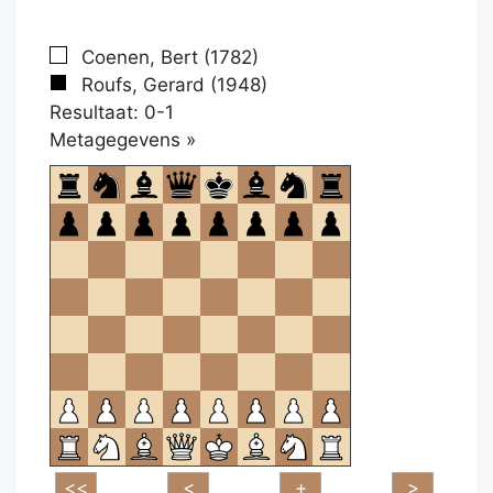
Coenen, Bert (1782)
Roufs, Gerard (1948)
Resultaat: 0-1
Klikken
Metagegevens »
om
te
openen.