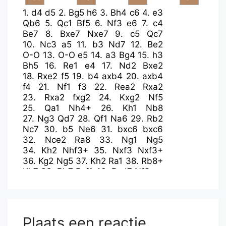
1.
d4
d5
2.
Bg5
h6
3.
Bh4
c6
4.
e3
Qb6
5.
Qc1
Bf5
6.
Nf3
e6
7.
c4
Be7
8.
Bxe7
Nxe7
9.
c5
Qc7
10.
Nc3
a5
11.
b3
Nd7
12.
Be2
O-O
13.
O-O
e5
14.
a3
Bg4
15.
h3
Bh5
16.
Re1
e4
17.
Nd2
Bxe2
18.
Rxe2
f5
19.
b4
axb4
20.
axb4
f4
21.
Nf1
f3
22.
Rea2
Rxa2
23.
Rxa2
fxg2
24.
Kxg2
Nf5
25.
Qa1
Nh4+
26.
Kh1
Nb8
27.
Ng3
Qd7
28.
Qf1
Na6
29.
Rb2
Nc7
30.
b5
Ne6
31.
bxc6
bxc6
32.
Nce2
Ra8
33.
Ng1
Ng5
34.
Kh2
Nhf3+
35.
Nxf3
Nxf3+
36.
Kg2
Ng5
37.
Kh2
Ra1
38.
Rb8+
Kh7
39.
Rb7
Rxf1
40.
Rxd7
Nf3+
Plaats een reactie