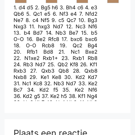
1.
d4
d5
2.
Bg5
h6
3.
Bh4
c6
4.
e3
Qb6
5.
Qc1
e5
6.
Nf3
e4
7.
Nfd2
Ne7
8.
c4
Nf5
9.
c5
Qc7
10.
Bg3
Nxg3
11.
hxg3
Nd7
12.
Nc3
Nf6
13.
b4
Bd7
14.
Nb3
Be7
15.
b5
O-O
16.
Be2
Rfc8
17.
bxc6
bxc6
18.
O-O
Rcb8
19.
Qc2
Bg4
20.
Rfb1
Bd8
21.
Nc1
Bxe2
22.
N1xe2
Rxb1+
23.
Rxb1
Rb8
24.
Rb3
Nd7
25.
Qb2
Kf8
26.
Kf1
Rxb3
27.
Qxb3
Qb8
28.
Qxb8
Nxb8
29.
Ke1
Ke8
30.
Kd2
Kd7
31.
Nc1
Kc8
32.
Nb3
Nd7
33.
Ke2
Bc7
34.
Kd2
f5
35.
Ke2
Nf6
36.
Kd2
g5
37.
Ke2
h5
38.
Kf1
Ng4
39.
Ne2
Kb7
40.
Ng1
Nh6
41.
Nh3
Nf7
42.
Ke1
Ka6
43.
a4
Bd8
44.
Ke2
Nh8
45.
Kf1
Ng6
46.
Ke2
g4
47.
Ng1
Bc7
48.
Kf1
Nf8
49.
Ne2
Ne6
50.
Ke1
Nd8
51.
Nc3
Plaats een reactie
Nb7
52.
Na2
Na5
53.
Nb4+
Kb7