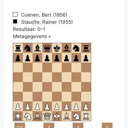
Coenen, Bert (1856)
Staudte, Rainer (1955)
Resultaat: 0-1
Klikken
Metagegevens »
om
te
openen.