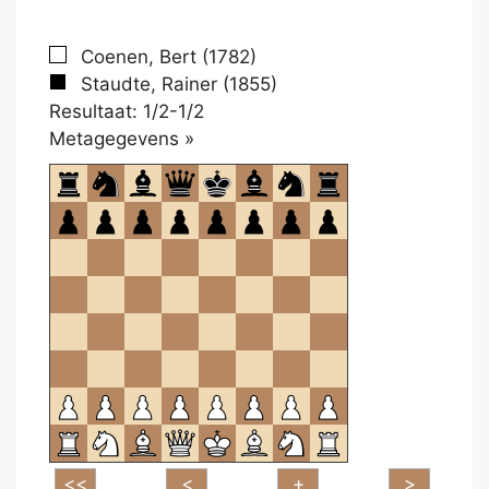
Coenen, Bert (1782)
Staudte, Rainer (1855)
Resultaat: 1/2-1/2
Klikken
Metagegevens »
om
te
openen.