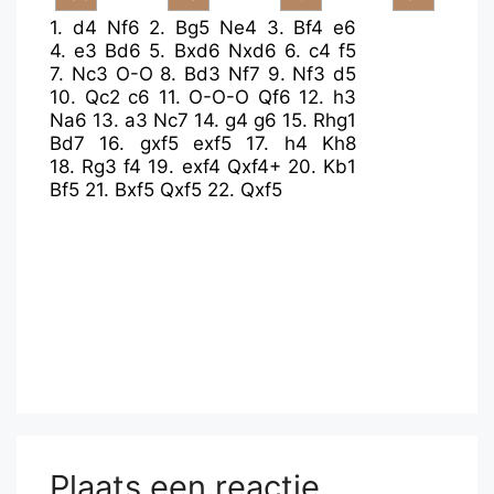
1.
d4
Nf6
2.
Bg5
Ne4
3.
Bf4
e6
4.
e3
Bd6
5.
Bxd6
Nxd6
6.
c4
f5
7.
Nc3
O-O
8.
Bd3
Nf7
9.
Nf3
d5
10.
Qc2
c6
11.
O-O-O
Qf6
12.
h3
Na6
13.
a3
Nc7
14.
g4
g6
15.
Rhg1
Bd7
16.
gxf5
exf5
17.
h4
Kh8
18.
Rg3
f4
19.
exf4
Qxf4+
20.
Kb1
Bf5
21.
Bxf5
Qxf5
22.
Qxf5
Plaats een reactie