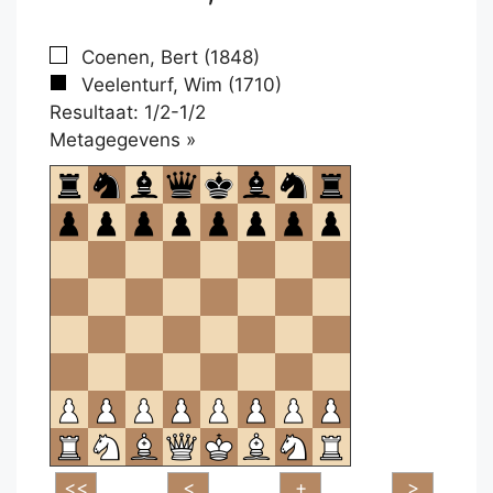
Coenen, Bert (1848)
Veelenturf, Wim (1710)
Resultaat: 1/2-1/2
Klikken
Metagegevens »
om
te
openen.