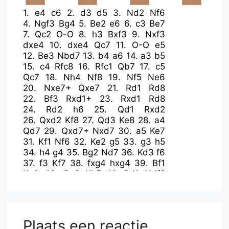
1.
e4
c6
2.
d3
d5
3.
Nd2
Nf6
4.
Ngf3
Bg4
5.
Be2
e6
6.
c3
Be7
7.
Qc2
O-O
8.
h3
Bxf3
9.
Nxf3
dxe4
10.
dxe4
Qc7
11.
O-O
e5
12.
Be3
Nbd7
13.
b4
a6
14.
a3
b5
15.
c4
Rfc8
16.
Rfc1
Qb7
17.
c5
Qc7
18.
Nh4
Nf8
19.
Nf5
Ne6
20.
Nxe7+
Qxe7
21.
Rd1
Rd8
22.
Bf3
Rxd1+
23.
Rxd1
Rd8
24.
Rd2
h6
25.
Qd1
Rxd2
26.
Qxd2
Kf8
27.
Qd3
Ke8
28.
a4
Qd7
29.
Qxd7+
Nxd7
30.
a5
Ke7
31.
Kf1
Nf6
32.
Ke2
g5
33.
g3
h5
34.
h4
g4
35.
Bg2
Nd7
36.
Kd3
f6
37.
f3
Kf7
38.
fxg4
hxg4
39.
Bf1
Kg6
40.
Be2
Kh5
41.
Bd1
Ndf8
42.
Bb3
Kg6
43.
Ba2
Kh5
44.
Bd5
Nd8
45.
Bg8
Kg6
46.
Bb3
Nfe6
47.
Bd1
Kh5
48.
Be2
Nc7
49.
Bd1
Nce6
50.
Bb3
Kg6
Plaats een reactie