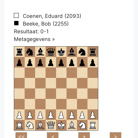
Coenen, Eduard (2093)
Beeke, Bob (2255)
Resultaat: 0-1
Klikken
Metagegevens »
om
te
openen.