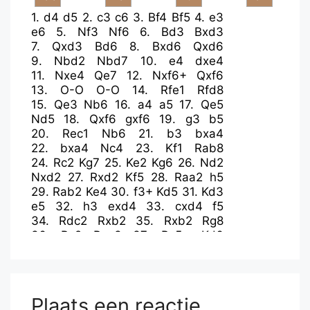
1.
d4
d5
2.
c3
c6
3.
Bf4
Bf5
4.
e3
e6
5.
Nf3
Nf6
6.
Bd3
Bxd3
7.
Qxd3
Bd6
8.
Bxd6
Qxd6
9.
Nbd2
Nbd7
10.
e4
dxe4
11.
Nxe4
Qe7
12.
Nxf6+
Qxf6
13.
O-O
O-O
14.
Rfe1
Rfd8
15.
Qe3
Nb6
16.
a4
a5
17.
Qe5
Nd5
18.
Qxf6
gxf6
19.
g3
b5
20.
Rec1
Nb6
21.
b3
bxa4
22.
bxa4
Nc4
23.
Kf1
Rab8
24.
Rc2
Kg7
25.
Ke2
Kg6
26.
Nd2
Nxd2
27.
Rxd2
Kf5
28.
Raa2
h5
29.
Rab2
Ke4
30.
f3+
Kd5
31.
Kd3
e5
32.
h3
exd4
33.
cxd4
f5
34.
Rdc2
Rxb2
35.
Rxb2
Rg8
36.
Rc2
Rxg3
37.
Rc5+
Kd6
38.
Rxf5
Rxh3
39.
Rxf7
h4
40.
Ke4
Rh1
41.
Rf6+
Kc7
42.
Rh6
h3
43.
Kf4
h2
44.
Kg3
Rd1
45.
Rxh2
Rxd4
46.
Ra2
c5
47.
f4
Plaats een reactie
Kc6
48.
Kg4
c4
49.
Kg5
Kc5