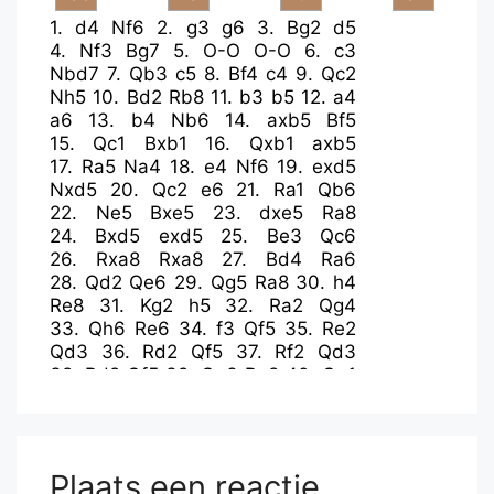
1.
d4
Nf6
2.
g3
g6
3.
Bg2
d5
4.
Nf3
Bg7
5.
O-O
O-O
6.
c3
Nbd7
7.
Qb3
c5
8.
Bf4
c4
9.
Qc2
Nh5
10.
Bd2
Rb8
11.
b3
b5
12.
a4
a6
13.
b4
Nb6
14.
axb5
Bf5
15.
Qc1
Bxb1
16.
Qxb1
axb5
17.
Ra5
Na4
18.
e4
Nf6
19.
exd5
Nxd5
20.
Qc2
e6
21.
Ra1
Qb6
22.
Ne5
Bxe5
23.
dxe5
Ra8
24.
Bxd5
exd5
25.
Be3
Qc6
26.
Rxa8
Rxa8
27.
Bd4
Ra6
28.
Qd2
Qe6
29.
Qg5
Ra8
30.
h4
Re8
31.
Kg2
h5
32.
Ra2
Qg4
33.
Qh6
Re6
34.
f3
Qf5
35.
Re2
Qd3
36.
Rd2
Qf5
37.
Rf2
Qd3
38.
Rd2
Qf5
39.
Qe3
Re8
40.
Qe1
Qe6
41.
f4
f5
42.
Qe3
Qc6
43.
Kf2
Kf7
44.
Bc5
Ke6
45.
Bd6
Ra8
46.
Qd4
Qb7
47.
Ke2
Qc6
48.
Kf3
Qb7
49.
Kf2
Qc6
50.
Kg1
Qb7
Plaats een reactie
51.
Kh2
Qc6
52.
g4
hxg4
53.
Kg3