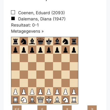
Coenen, Eduard (2093)
Dalemans, Diana (1947)
Resultaat: 0-1
Klikken
Metagegevens »
om
te
openen.