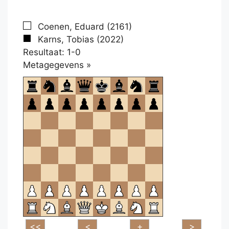
Coenen, Eduard (2161)
Karns, Tobias (2022)
Resultaat: 1-0
Klikken
Metagegevens »
om
te
openen.