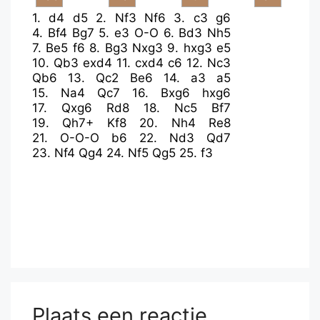
1.
d4
d5
2.
Nf3
Nf6
3.
c3
g6
4.
Bf4
Bg7
5.
e3
O-O
6.
Bd3
Nh5
7.
Be5
f6
8.
Bg3
Nxg3
9.
hxg3
e5
10.
Qb3
exd4
11.
cxd4
c6
12.
Nc3
Qb6
13.
Qc2
Be6
14.
a3
a5
15.
Na4
Qc7
16.
Bxg6
hxg6
17.
Qxg6
Rd8
18.
Nc5
Bf7
19.
Qh7+
Kf8
20.
Nh4
Re8
21.
O-O-O
b6
22.
Nd3
Qd7
23.
Nf4
Qg4
24.
Nf5
Qg5
25.
f3
Plaats een reactie