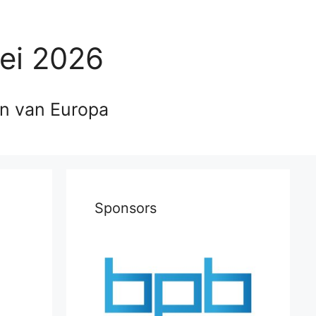
ei 2026
en van Europa
Sponsors