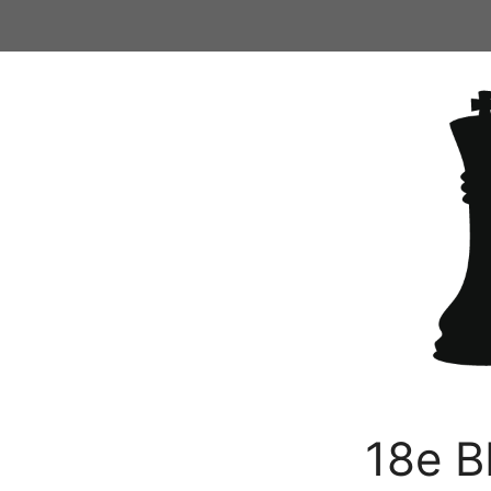
Ga
naar
de
inhoud
18e B