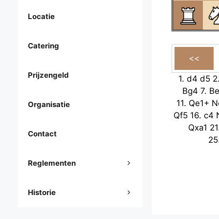
Locatie
Catering
Prijzengeld
1.
d4
d5
2
Bg4
7.
B
11.
Qe1+
N
Organisatie
Qf5
16.
c4
Qxa1
21
Contact
25
Reglementen
Historie