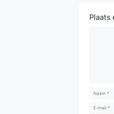
Plaats 
Reactie
Naam
E-
mail