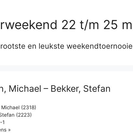
erweekend 22 t/m 25 m
rootste en leukste weekendtoernooi
, Michael – Bekker, Stefan
Michael (2318)
Stefan (2223)
-1
Klikken
ns »