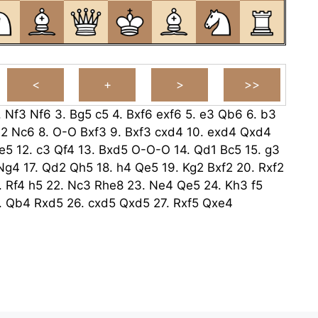
.
Nf3
Nf6
3.
Bg5
c5
4.
Bxf6
exf6
5.
e3
Qb6
6.
b3
e2
Nc6
8.
O-O
Bxf3
9.
Bxf3
cxd4
10.
exd4
Qxd4
e5
12.
c3
Qf4
13.
Bxd5
O-O-O
14.
Qd1
Bc5
15.
g3
Ng4
17.
Qd2
Qh5
18.
h4
Qe5
19.
Kg2
Bxf2
20.
Rxf2
.
Rf4
h5
22.
Nc3
Rhe8
23.
Ne4
Qe5
24.
Kh3
f5
.
Qb4
Rxd5
26.
cxd5
Qxd5
27.
Rxf5
Qxe4