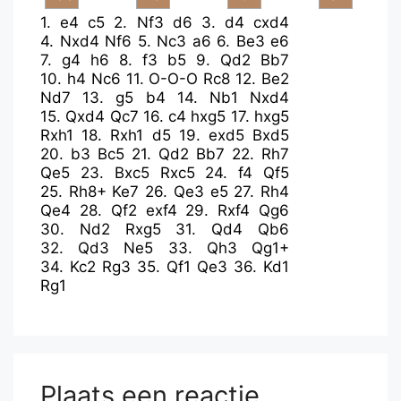
1.
e4
c5
2.
Nf3
d6
3.
d4
cxd4
4.
Nxd4
Nf6
5.
Nc3
a6
6.
Be3
e6
7.
g4
h6
8.
f3
b5
9.
Qd2
Bb7
10.
h4
Nc6
11.
O-O-O
Rc8
12.
Be2
Nd7
13.
g5
b4
14.
Nb1
Nxd4
15.
Qxd4
Qc7
16.
c4
hxg5
17.
hxg5
Rxh1
18.
Rxh1
d5
19.
exd5
Bxd5
20.
b3
Bc5
21.
Qd2
Bb7
22.
Rh7
Qe5
23.
Bxc5
Rxc5
24.
f4
Qf5
25.
Rh8+
Ke7
26.
Qe3
e5
27.
Rh4
Qe4
28.
Qf2
exf4
29.
Rxf4
Qg6
30.
Nd2
Rxg5
31.
Qd4
Qb6
32.
Qd3
Ne5
33.
Qh3
Qg1+
34.
Kc2
Rg3
35.
Qf1
Qe3
36.
Kd1
Rg1
Plaats een reactie