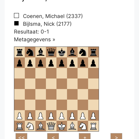
Coenen, Michael (2337)
Bijlsma, Nick (2177)
Resultaat: 0-1
Klikken
Metagegevens »
om
te
openen.