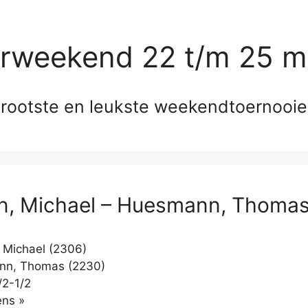
erweekend 22 t/m 25 m
rootste en leukste weekendtoernooi
, Michael – Huesmann, Thoma
Michael (2306)
n, Thomas (2230)
/2-1/2
Klikken
ns »