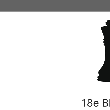
Ga
naar
de
inhoud
18e B