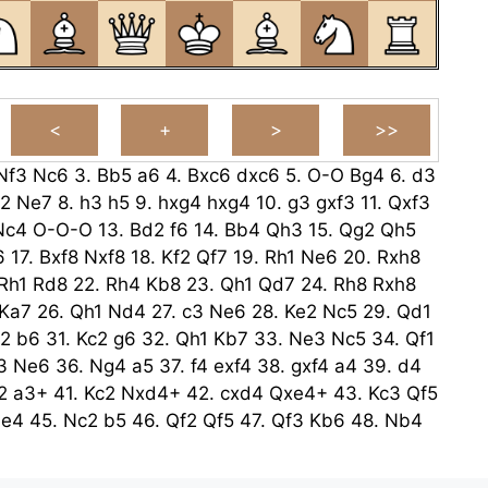
Nf3
Nc6
3.
Bb5
a6
4.
Bxc6
dxc6
5.
O-O
Bg4
6.
d3
2
Ne7
8.
h3
h5
9.
hxg4
hxg4
10.
g3
gxf3
11.
Qxf3
Nc4
O-O-O
13.
Bd2
f6
14.
Bb4
Qh3
15.
Qg2
Qh5
6
17.
Bxf8
Nxf8
18.
Kf2
Qf7
19.
Rh1
Ne6
20.
Rxh8
Rh1
Rd8
22.
Rh4
Kb8
23.
Qh1
Qd7
24.
Rh8
Rxh8
Ka7
26.
Qh1
Nd4
27.
c3
Ne6
28.
Ke2
Nc5
29.
Qd1
2
b6
31.
Kc2
g6
32.
Qh1
Kb7
33.
Ne3
Nc5
34.
Qf1
3
Ne6
36.
Ng4
a5
37.
f4
exf4
38.
gxf4
a4
39.
d4
2
a3+
41.
Kc2
Nxd4+
42.
cxd4
Qxe4+
43.
Kc3
Qf5
e4
45.
Nc2
b5
46.
Qf2
Qf5
47.
Qf3
Kb6
48.
Nb4
Nd3
Ka5
50.
Qh1
Qe2
51.
b4+
Kb6
52.
Qh8
Kb7
f3
54.
Qd7
g5
55.
fxg5
fxg5
56.
d5
Qxd5
57.
Qxd5