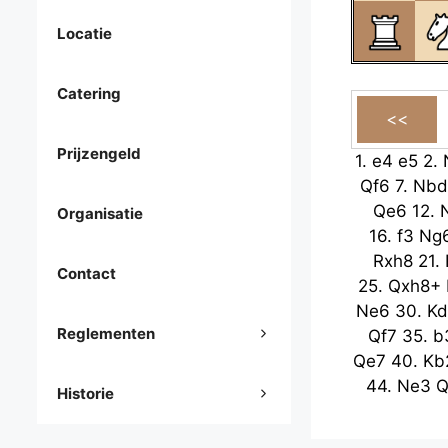
Locatie
Catering
Prijzengeld
1.
e4
e5
2.
Qf6
7.
Nbd
Qe6
12.
Organisatie
16.
f3
Ng
Rxh8
21.
Contact
25.
Qxh8+
Ne6
30.
Kd
Reglementen
Qf7
35.
b
Qe7
40.
Kb
44.
Ne3
Q
Historie
Qe6
49.
53.
Qd8
Q