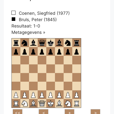
Coenen, Siegfried (1977)
Bruls, Peter (1845)
Resultaat: 1-0
Klikken
Metagegevens »
om
te
openen.