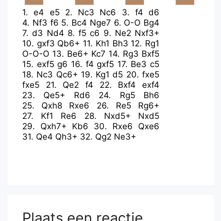
1.
e4
e5
2.
Nc3
Nc6
3.
f4
d6
4.
Nf3
f6
5.
Bc4
Nge7
6.
O-O
Bg4
7.
d3
Nd4
8.
f5
c6
9.
Ne2
Nxf3+
10.
gxf3
Qb6+
11.
Kh1
Bh3
12.
Rg1
O-O-O
13.
Be6+
Kc7
14.
Rg3
Bxf5
15.
exf5
g6
16.
f4
gxf5
17.
Be3
c5
18.
Nc3
Qc6+
19.
Kg1
d5
20.
fxe5
fxe5
21.
Qe2
f4
22.
Bxf4
exf4
23.
Qe5+
Rd6
24.
Rg5
Bh6
25.
Qxh8
Rxe6
26.
Re5
Rg6+
27.
Kf1
Re6
28.
Nxd5+
Nxd5
29.
Qxh7+
Kb6
30.
Rxe6
Qxe6
31.
Qe4
Qh3+
32.
Qg2
Ne3+
Plaats een reactie