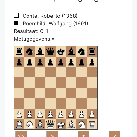
Conte, Roberto (1368)
Roemhild, Wolfgang (1691)
Resultaat: 0-1
Klikken
Metagegevens »
om
te
openen.