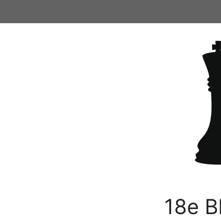
Ga
naar
de
inhoud
18e B