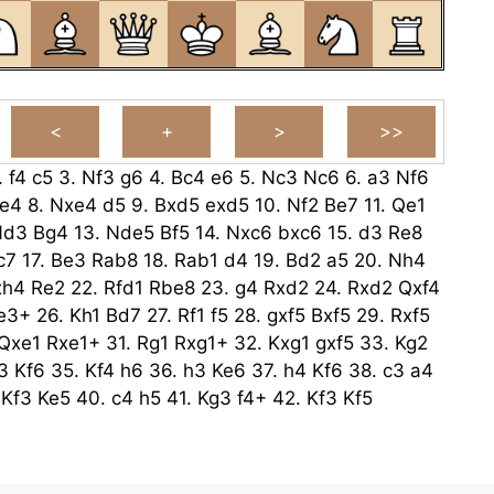
.
f4
c5
3.
Nf3
g6
4.
Bc4
e6
5.
Nc3
Nc6
6.
a3
Nf6
e4
8.
Nxe4
d5
9.
Bxd5
exd5
10.
Nf2
Be7
11.
Qe1
Nd3
Bg4
13.
Nde5
Bf5
14.
Nxc6
bxc6
15.
d3
Re8
c7
17.
Be3
Rab8
18.
Rab1
d4
19.
Bd2
a5
20.
Nh4
xh4
Re2
22.
Rfd1
Rbe8
23.
g4
Rxd2
24.
Rxd2
Qxf4
e3+
26.
Kh1
Bd7
27.
Rf1
f5
28.
gxf5
Bxf5
29.
Rxf5
Qxe1
Rxe1+
31.
Rg1
Rxg1+
32.
Kxg1
gxf5
33.
Kg2
3
Kf6
35.
Kf4
h6
36.
h3
Ke6
37.
h4
Kf6
38.
c3
a4
.
Kf3
Ke5
40.
c4
h5
41.
Kg3
f4+
42.
Kf3
Kf5