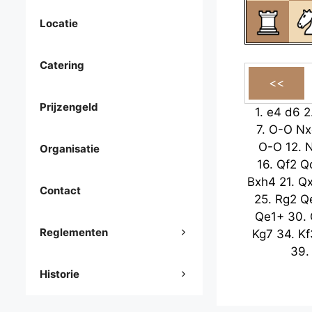
Locatie
Catering
Prijzengeld
1.
e4
d6
2
7.
O-O
Nx
O-O
12.
Organisatie
16.
Qf2
Q
Bxh4
21.
Q
Contact
25.
Rg2
Q
Qe1+
30.
Reglementen
Kg7
34.
Kf
39
Historie