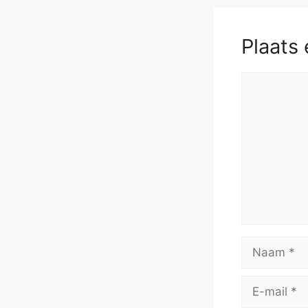
Plaats 
Reactie
Naam
E-
mail