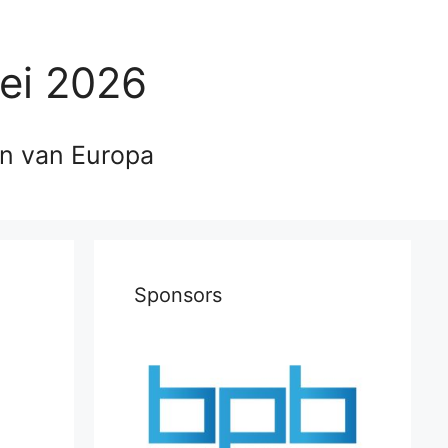
ei 2026
en van Europa
Sponsors