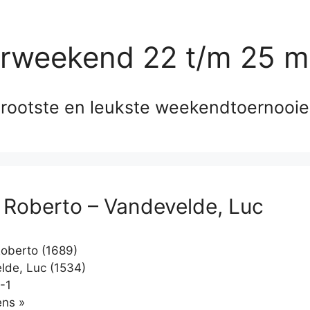
erweekend 22 t/m 25 m
rootste en leukste weekendtoernooi
 Roberto – Vandevelde, Luc
oberto (1689)
de, Luc (1534)
-1
Klikken
ns »