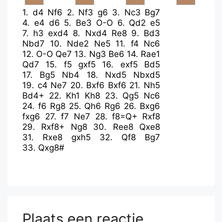
1.
d4
Nf6
2.
Nf3
g6
3.
Nc3
Bg7
4.
e4
d6
5.
Be3
O-O
6.
Qd2
e5
7.
h3
exd4
8.
Nxd4
Re8
9.
Bd3
Nbd7
10.
Nde2
Ne5
11.
f4
Nc6
12.
O-O
Qe7
13.
Ng3
Be6
14.
Rae1
Qd7
15.
f5
gxf5
16.
exf5
Bd5
17.
Bg5
Nb4
18.
Nxd5
Nbxd5
19.
c4
Ne7
20.
Bxf6
Bxf6
21.
Nh5
Bd4+
22.
Kh1
Kh8
23.
Qg5
Nc6
24.
f6
Rg8
25.
Qh6
Rg6
26.
Bxg6
fxg6
27.
f7
Ne7
28.
f8=Q+
Rxf8
29.
Rxf8+
Ng8
30.
Ree8
Qxe8
31.
Rxe8
gxh5
32.
Qf8
Bg7
33.
Qxg8#
Plaats een reactie