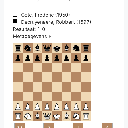
Cote, Frederic (1950)
Decruyenaere, Robbert (1697)
Resultaat: 1-0
Klikken
Metagegevens »
om
te
openen.