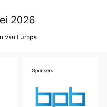
ei 2026
en van Europa
Sponsors