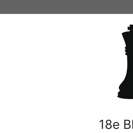
Ga
naar
de
inhoud
18e B