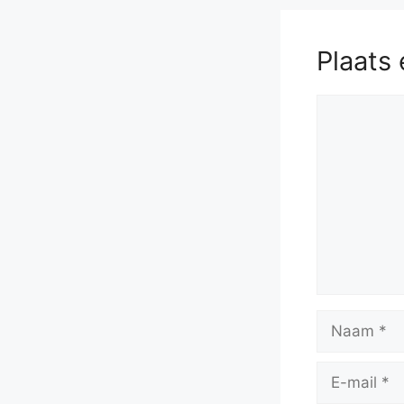
Plaats 
Reactie
Naam
E-
mail