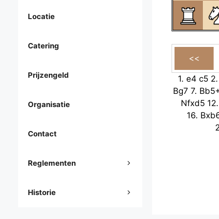
Locatie
Catering
Prijzengeld
1.
e4
c5
2
Bg7
7.
Bb5
Nfxd5
12
Organisatie
16.
Bxb
Contact
Reglementen
Historie