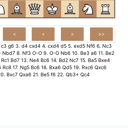
.
c3
g6
3.
d4
cxd4
4.
cxd4
d5
5.
exd5
Nf6
6.
Nc3
+
Nbd7
8.
Nf3
O-O
9.
O-O
Nb6
10.
Be3
a6
11.
Be2
.
Rc1
Bd7
13.
Ne4
Bc6
14.
Bd2
Nc7
15.
Ba5
Bxe4
6
Rc8
17.
Ng5
Bc6
18.
Bxa6
Qd5
19.
Rxc6
Qxc6
20.
Bxc7
Qxa6
21.
Be5
f6
22.
Qb3+
Qc4