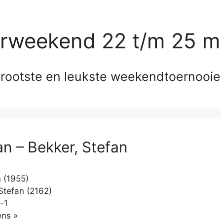
erweekend 22 t/m 25 m
rootste en leukste weekendtoernooi
an – Bekker, Stefan
 (1955)
Stefan (2162)
-1
Klikken
ns »