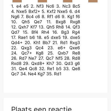
1.
e4
e5
2.
Nf3
Nc6
3.
Nc3
Bc5
4.
Nxe5
Bxf2+
5.
Kxf2
Nxe5
6.
d4
Ng6
7.
Bc4
c6
8.
Rf1
d6
9.
Kg1
f6
10.
Qh5
Qe7
11.
Bxg8
Rxg8
12.
Qxh7
Kf7
13.
Qh5
Rh8
14.
Qf3
Qd7
15.
Bf4
Rh4
16.
Bg3
Rg4
17.
Rae1
b6
18.
e5
dxe5
19.
dxe5
Qd4+
20.
Kh1
Bb7
21.
Rd1
Rxg3
22.
Qxg3
Qc4
23.
e6+
Qxe6
24.
Qc7+
Kg8
25.
Qxb7
Re8
26.
Rd7
Ne7
27.
Qc7
Nf5
28.
Rd8
Rxd8
29.
Qxd8+
Kh7
30.
Qd3
g6
31.
Qe4
Qc8
32.
Re1
b5
33.
Qe8
Qc7
34.
Ne4
Kg7
35.
Rd1
Plaats een reactie