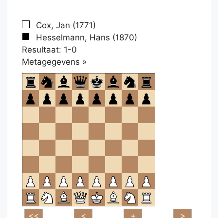
Cox, Jan (1771)
Hesselmann, Hans (1870)
Resultaat: 1-0
Klikken
Metagegevens »
om
te
openen.