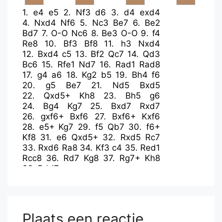
1.
e4
e5
2.
Nf3
d6
3.
d4
exd4
4.
Nxd4
Nf6
5.
Nc3
Be7
6.
Be2
Bd7
7.
O-O
Nc6
8.
Be3
O-O
9.
f4
Re8
10.
Bf3
Bf8
11.
h3
Nxd4
12.
Bxd4
c5
13.
Bf2
Qc7
14.
Qd3
Bc6
15.
Rfe1
Nd7
16.
Rad1
Rad8
17.
g4
a6
18.
Kg2
b5
19.
Bh4
f6
20.
g5
Be7
21.
Nd5
Bxd5
22.
Qxd5+
Kh8
23.
Bh5
g6
24.
Bg4
Kg7
25.
Bxd7
Rxd7
26.
gxf6+
Bxf6
27.
Bxf6+
Kxf6
28.
e5+
Kg7
29.
f5
Qb7
30.
f6+
Kf8
31.
e6
Qxd5+
32.
Rxd5
Rc7
33.
Rxd6
Ra8
34.
Kf3
c4
35.
Red1
Rcc8
36.
Rd7
Kg8
37.
Rg7+
Kh8
38.
Rdd7
Plaats een reactie