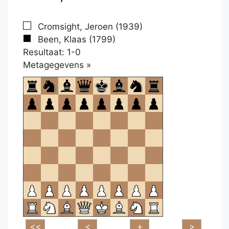
Cromsight, Jeroen (1939)
Been, Klaas (1799)
Resultaat: 1-0
Klikken
Metagegevens »
om
te
openen.