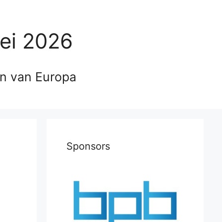
ei 2026
en van Europa
Sponsors