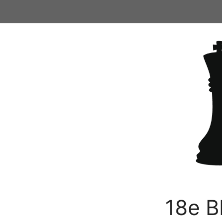
Ga
naar
de
inhoud
18e B