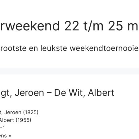
erweekend 22 t/m 25 m
rootste en leukste weekendtoernooi
gt, Jeroen – De Wit, Albert
, Jeroen (1825)
Albert (1955)
-1
Klikken
ns »