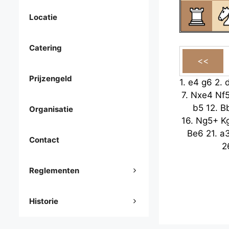
Locatie
Catering
Prijzengeld
1.
e4
g6
2.
7.
Nxe4
Nf
b5
12.
B
Organisatie
16.
Ng5+
K
Be6
21.
a
Contact
2
Reglementen
Historie