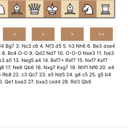
d4
Bg7
3.
Nc3
c6
4.
Nf3
d5
5.
h3
Nh6
6.
Be3
dxe4
5
8.
Bc4
O-O
9.
Qd2
Nd7
10.
O-O-O
Nxe3
11.
fxe3
b3
a5
13.
Neg5
a4
14.
Bxf7+
Rxf7
15.
Nxf7
Kxf7
g8
17.
Ne6
Qb6
18.
Nxg7
Kxg7
19.
Rhf1
Nf6
20.
e4
3
Rb8
22.
c3
Qc7
23.
e5
Nd5
24.
g4
c5
25.
g5
b4
6.
Qe1
bxa3
27.
bxa3
cxd4
28.
Rd3
Qb6