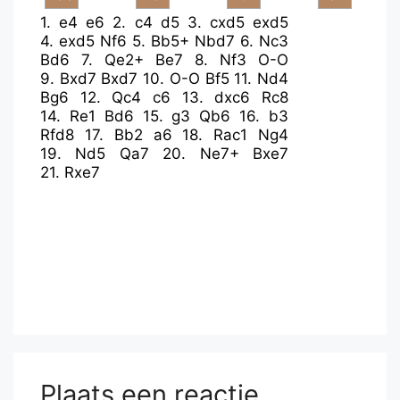
1.
e4
e6
2.
c4
d5
3.
cxd5
exd5
4.
exd5
Nf6
5.
Bb5+
Nbd7
6.
Nc3
Bd6
7.
Qe2+
Be7
8.
Nf3
O-O
9.
Bxd7
Bxd7
10.
O-O
Bf5
11.
Nd4
Bg6
12.
Qc4
c6
13.
dxc6
Rc8
14.
Re1
Bd6
15.
g3
Qb6
16.
b3
Rfd8
17.
Bb2
a6
18.
Rac1
Ng4
19.
Nd5
Qa7
20.
Ne7+
Bxe7
21.
Rxe7
Plaats een reactie