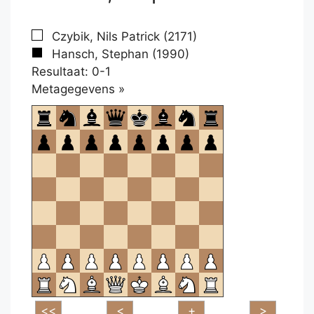
Czybik, Nils Patrick (2171)
Hansch, Stephan (1990)
Resultaat: 0-1
Klikken
Metagegevens »
om
te
openen.