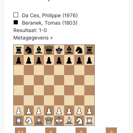
Da Ces, Philippe (1976)
Beranek, Tomas (1803)
Resultaat: 1-0
Klikken
Metagegevens »
om
te
openen.