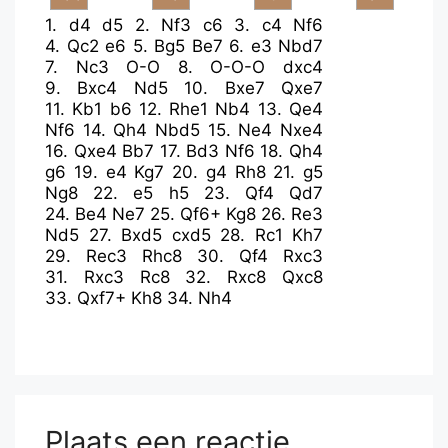
1.
d4
d5
2.
Nf3
c6
3.
c4
Nf6
4.
Qc2
e6
5.
Bg5
Be7
6.
e3
Nbd7
7.
Nc3
O-O
8.
O-O-O
dxc4
9.
Bxc4
Nd5
10.
Bxe7
Qxe7
11.
Kb1
b6
12.
Rhe1
Nb4
13.
Qe4
Nf6
14.
Qh4
Nbd5
15.
Ne4
Nxe4
16.
Qxe4
Bb7
17.
Bd3
Nf6
18.
Qh4
g6
19.
e4
Kg7
20.
g4
Rh8
21.
g5
Ng8
22.
e5
h5
23.
Qf4
Qd7
24.
Be4
Ne7
25.
Qf6+
Kg8
26.
Re3
Nd5
27.
Bxd5
cxd5
28.
Rc1
Kh7
29.
Rec3
Rhc8
30.
Qf4
Rxc3
31.
Rxc3
Rc8
32.
Rxc8
Qxc8
33.
Qxf7+
Kh8
34.
Nh4
Plaats een reactie