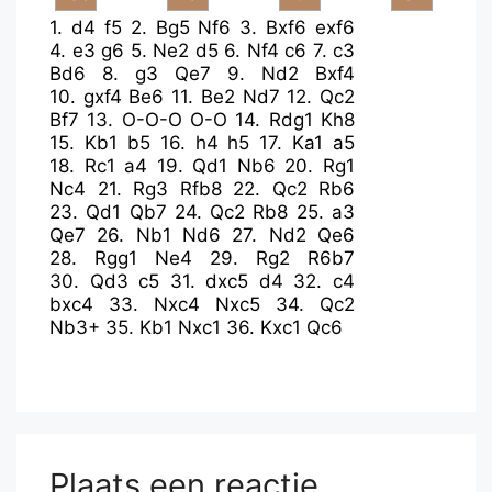
1.
d4
f5
2.
Bg5
Nf6
3.
Bxf6
exf6
4.
e3
g6
5.
Ne2
d5
6.
Nf4
c6
7.
c3
Bd6
8.
g3
Qe7
9.
Nd2
Bxf4
10.
gxf4
Be6
11.
Be2
Nd7
12.
Qc2
Bf7
13.
O-O-O
O-O
14.
Rdg1
Kh8
15.
Kb1
b5
16.
h4
h5
17.
Ka1
a5
18.
Rc1
a4
19.
Qd1
Nb6
20.
Rg1
Nc4
21.
Rg3
Rfb8
22.
Qc2
Rb6
23.
Qd1
Qb7
24.
Qc2
Rb8
25.
a3
Qe7
26.
Nb1
Nd6
27.
Nd2
Qe6
28.
Rgg1
Ne4
29.
Rg2
R6b7
30.
Qd3
c5
31.
dxc5
d4
32.
c4
bxc4
33.
Nxc4
Nxc5
34.
Qc2
Nb3+
35.
Kb1
Nxc1
36.
Kxc1
Qc6
Plaats een reactie