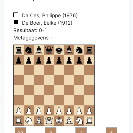
Da Ces, Philippe (1976)
De Boer, Eelke (1912)
Resultaat: 0-1
Klikken
Metagegevens »
om
te
openen.