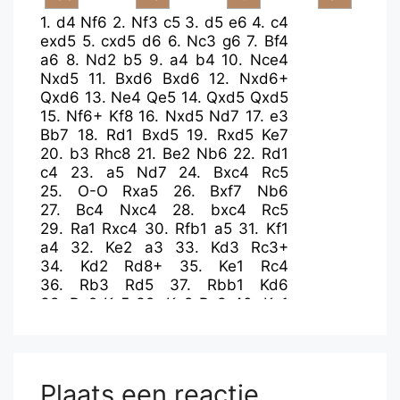
1.
d4
Nf6
2.
Nf3
c5
3.
d5
e6
4.
c4
exd5
5.
cxd5
d6
6.
Nc3
g6
7.
Bf4
a6
8.
Nd2
b5
9.
a4
b4
10.
Nce4
Nxd5
11.
Bxd6
Bxd6
12.
Nxd6+
Qxd6
13.
Ne4
Qe5
14.
Qxd5
Qxd5
15.
Nf6+
Kf8
16.
Nxd5
Nd7
17.
e3
Bb7
18.
Rd1
Bxd5
19.
Rxd5
Ke7
20.
b3
Rhc8
21.
Be2
Nb6
22.
Rd1
c4
23.
a5
Nd7
24.
Bxc4
Rc5
25.
O-O
Rxa5
26.
Bxf7
Nb6
27.
Bc4
Nxc4
28.
bxc4
Rc5
29.
Ra1
Rxc4
30.
Rfb1
a5
31.
Kf1
a4
32.
Ke2
a3
33.
Kd3
Rc3+
34.
Kd2
Rd8+
35.
Ke1
Rc4
36.
Rb3
Rd5
37.
Rbb1
Kd6
38.
Ra2
Kc5
39.
Ke2
Rc3
40.
Ke1
Kc4
41.
Ke2
Rdd3
42.
Ke1
Rb3
43.
Rc1+
Rdc3
44.
Rd1
Rb2
45.
Raa1
Rcc2
Plaats een reactie