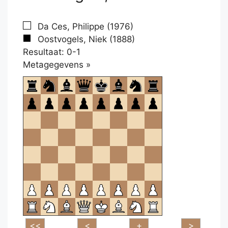
Da Ces, Philippe (1976)
Oostvogels, Niek (1888)
Resultaat: 0-1
Klikken
Metagegevens »
om
te
openen.