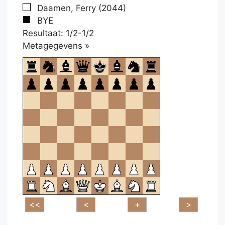
Daamen, Ferry (2044)
BYE
Resultaat: 1/2-1/2
Klikken
Metagegevens »
om
te
openen.