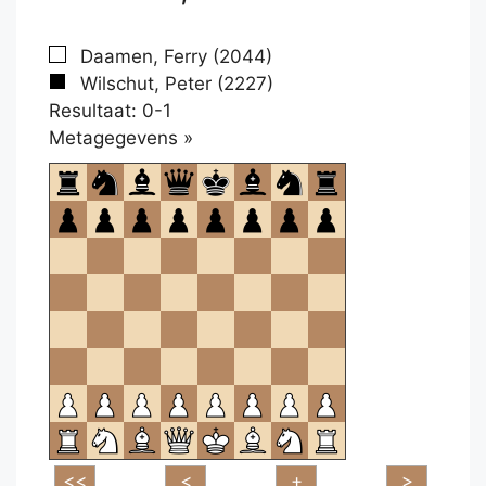
Daamen, Ferry (2044)
Wilschut, Peter (2227)
Resultaat: 0-1
Klikken
Metagegevens »
om
te
openen.