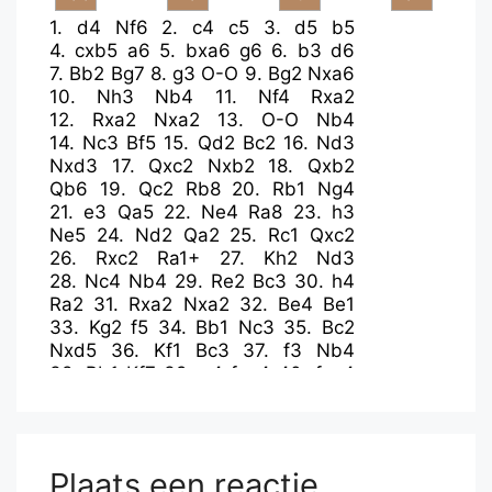
1.
d4
Nf6
2.
c4
c5
3.
d5
b5
4.
cxb5
a6
5.
bxa6
g6
6.
b3
d6
7.
Bb2
Bg7
8.
g3
O-O
9.
Bg2
Nxa6
10.
Nh3
Nb4
11.
Nf4
Rxa2
12.
Rxa2
Nxa2
13.
O-O
Nb4
14.
Nc3
Bf5
15.
Qd2
Bc2
16.
Nd3
Nxd3
17.
Qxc2
Nxb2
18.
Qxb2
Qb6
19.
Qc2
Rb8
20.
Rb1
Ng4
21.
e3
Qa5
22.
Ne4
Ra8
23.
h3
Ne5
24.
Nd2
Qa2
25.
Rc1
Qxc2
26.
Rxc2
Ra1+
27.
Kh2
Nd3
28.
Nc4
Nb4
29.
Re2
Bc3
30.
h4
Ra2
31.
Rxa2
Nxa2
32.
Be4
Be1
33.
Kg2
f5
34.
Bb1
Nc3
35.
Bc2
Nxd5
36.
Kf1
Bc3
37.
f3
Nb4
38.
Bb1
Kf7
39.
e4
fxe4
40.
fxe4
Kf6
41.
Ke2
Nc6
42.
Kf2
h6
43.
Bc2
Be5
44.
g4
e6
45.
Bd1
d5
46.
exd5
exd5
47.
Nb6
Ke6
48.
Bf3
Ne7
49.
h5
g5
50.
Ke2
Plaats een reactie
Kd6
51.
Kd3
Bg7
52.
Ke3
Bd4+