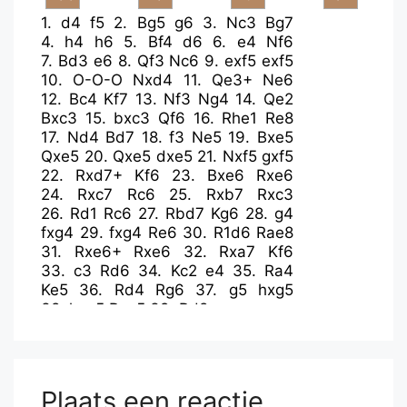
1.
d4
f5
2.
Bg5
g6
3.
Nc3
Bg7
4.
h4
h6
5.
Bf4
d6
6.
e4
Nf6
7.
Bd3
e6
8.
Qf3
Nc6
9.
exf5
exf5
10.
O-O-O
Nxd4
11.
Qe3+
Ne6
12.
Bc4
Kf7
13.
Nf3
Ng4
14.
Qe2
Bxc3
15.
bxc3
Qf6
16.
Rhe1
Re8
17.
Nd4
Bd7
18.
f3
Ne5
19.
Bxe5
Qxe5
20.
Qxe5
dxe5
21.
Nxf5
gxf5
22.
Rxd7+
Kf6
23.
Bxe6
Rxe6
24.
Rxc7
Rc6
25.
Rxb7
Rxc3
26.
Rd1
Rc6
27.
Rbd7
Kg6
28.
g4
fxg4
29.
fxg4
Re6
30.
R1d6
Rae8
31.
Rxe6+
Rxe6
32.
Rxa7
Kf6
33.
c3
Rd6
34.
Kc2
e4
35.
Ra4
Ke5
36.
Rd4
Rg6
37.
g5
hxg5
38.
hxg5
Rxg5
39.
Rd8
Plaats een reactie