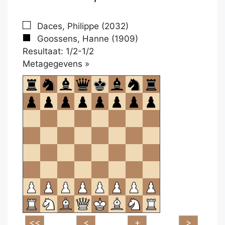
Daces, Philippe (2032)
Goossens, Hanne (1909)
Resultaat: 1/2-1/2
Klikken
Metagegevens »
om
te
openen.