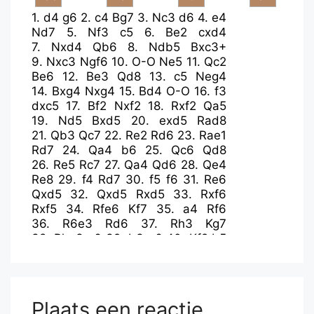
1.
d4
g6
2.
c4
Bg7
3.
Nc3
d6
4.
e4
Nd7
5.
Nf3
c5
6.
Be2
cxd4
7.
Nxd4
Qb6
8.
Ndb5
Bxc3+
9.
Nxc3
Ngf6
10.
O-O
Ne5
11.
Qc2
Be6
12.
Be3
Qd8
13.
c5
Neg4
14.
Bxg4
Nxg4
15.
Bd4
O-O
16.
f3
dxc5
17.
Bf2
Nxf2
18.
Rxf2
Qa5
19.
Nd5
Bxd5
20.
exd5
Rad8
21.
Qb3
Qc7
22.
Re2
Rd6
23.
Rae1
Rd7
24.
Qa4
b6
25.
Qc6
Qd8
26.
Re5
Rc7
27.
Qa4
Qd6
28.
Qe4
Re8
29.
f4
Rd7
30.
f5
f6
31.
Re6
Qxd5
32.
Qxd5
Rxd5
33.
Rxf6
Rxf5
34.
Rfe6
Kf7
35.
a4
Rf6
36.
R6e3
Rd6
37.
Rh3
Kg7
38.
Rhe3
e6
39.
b3
a6
40.
Kf2
b5
41.
axb5
axb5
42.
Re5
Rd2+
43.
Kg3
Rd3+
44.
Kh4
c4
45.
Rxb5
Rxb3
46.
Rc5
c3
47.
g3
Re7
48.
Re3
Rb2
49.
Kh3
c2
Plaats een reactie
50.
Rec3
h5
51.
Rxc2
Rxc2