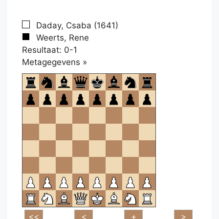
Daday, Csaba (1641)
Weerts, Rene
Resultaat: 0-1
Klikken
Metagegevens »
om
te
openen.