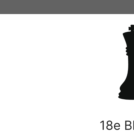
Ga
naar
de
inhoud
18e B