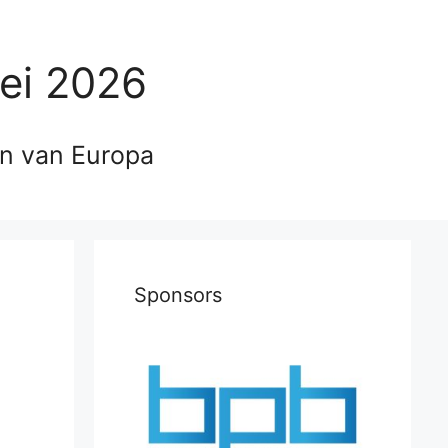
ei 2026
en van Europa
Sponsors