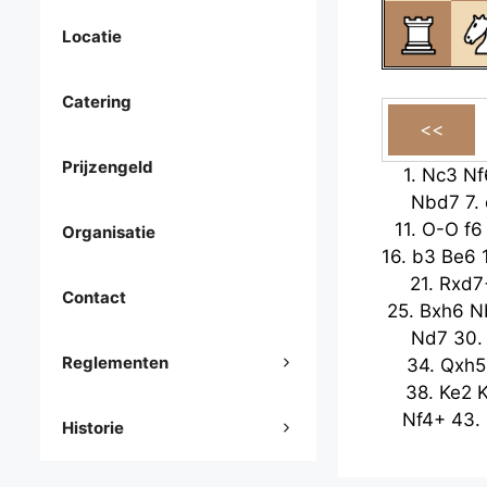
Locatie
Catering
Prijzengeld
1.
Nc3
Nf
Nbd7
7.
11.
O-O
f6
Organisatie
16.
b3
Be6
21.
Rxd7
Contact
25.
Bxh6
N
Nd7
30
Reglementen
34.
Qxh5
38.
Ke2
Nf4+
43.
Historie
47