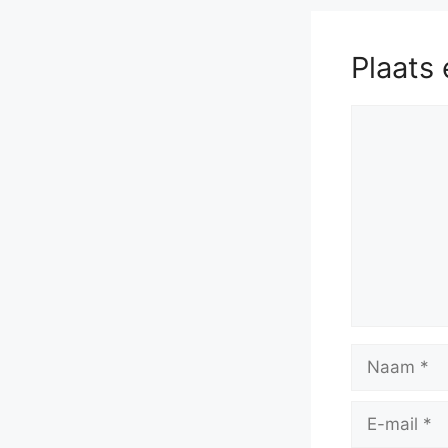
Plaats 
Reactie
Naam
E-
mail