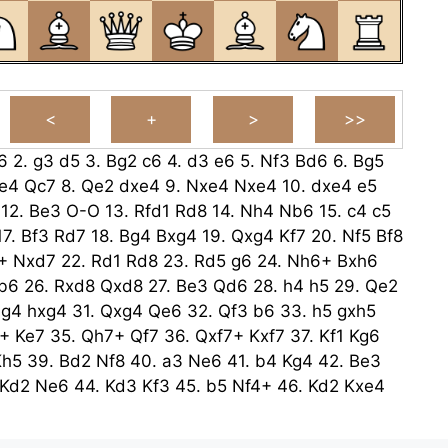
6
2.
g3
d5
3.
Bg2
c6
4.
d3
e6
5.
Nf3
Bd6
6.
Bg5
e4
Qc7
8.
Qe2
dxe4
9.
Nxe4
Nxe4
10.
dxe4
e5
12.
Be3
O-O
13.
Rfd1
Rd8
14.
Nh4
Nb6
15.
c4
c5
17.
Bf3
Rd7
18.
Bg4
Bxg4
19.
Qxg4
Kf7
20.
Nf5
Bf8
+
Nxd7
22.
Rd1
Rd8
23.
Rd5
g6
24.
Nh6+
Bxh6
b6
26.
Rxd8
Qxd8
27.
Be3
Qd6
28.
h4
h5
29.
Qe2
.
g4
hxg4
31.
Qxg4
Qe6
32.
Qf3
b6
33.
h5
gxh5
+
Ke7
35.
Qh7+
Qf7
36.
Qxf7+
Kxf7
37.
Kf1
Kg6
Kh5
39.
Bd2
Nf8
40.
a3
Ne6
41.
b4
Kg4
42.
Be3
Kd2
Ne6
44.
Kd3
Kf3
45.
b5
Nf4+
46.
Kd2
Kxe4
.
a4
f5
48.
a5
Ne6
49.
Ke2
Nd4+
50.
Ke1