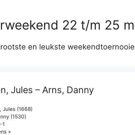
erweekend 22 t/m 25 m
rootste en leukste weekendtoernooi
, Jules – Arns, Danny
Jules (1668)
nny (1530)
-1
Klikken
ns »