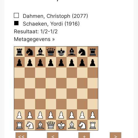
Dahmen, Christoph (2077)
Schaeken, Yordi (1916)
Resultaat: 1/2-1/2
Klikken
Metagegevens »
om
te
openen.