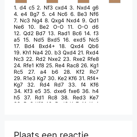
1.
d4
c5
2.
Nf3
cxd4
3.
Nxd4
g6
4.
e4
Bg7
5.
c4
Nc6
6.
Be3
Nf6
7.
Nc3
Ng4
8.
Qxg4
Nxd4
9.
Qd1
Ne6
10.
Be2
O-O
11.
O-O
d6
12.
Qd2
Bd7
13.
Rad1
Bc6
14.
f3
a5
15.
Nd5
Bxd5
16.
exd5
Nc5
17.
Bd4
Bxd4+
18.
Qxd4
Qb6
19.
Kh1
Na4
20.
b3
Qxd4
21.
Rxd4
Nc3
22.
Rd2
Nxe2
23.
Rxe2
Rfe8
24.
Rfe1
Kf8
25.
Re4
Rac8
26.
Kg1
Rc5
27.
a4
b6
28.
Kf2
Rc7
29.
R1e3
Kg7
30.
Ke2
Kf6
31.
Rf4+
Kg7
32.
Rd4
Rd7
33.
f4
Kf6
34.
Kf3
e5
35.
dxe6
fxe6
36.
h4
h5
37.
Rd1
Rc8
38.
Red3
Ke7
39.
Re3
Kf6
40.
Red3
Ke7
41.
Ke4
Rc5
42.
Rg3
Kf6
43.
Rg5
Rd8
44.
Rd3
Rd7
45.
g4
hxg4
46.
Rxg4
d5+
47.
cxd5
exd5+
48.
Kd4
Re7
49.
Rdg3
Re4+
Plaats een reactie
50.
Kd3
Rb4
51.
Rxg6+
Kf7
52.
h5