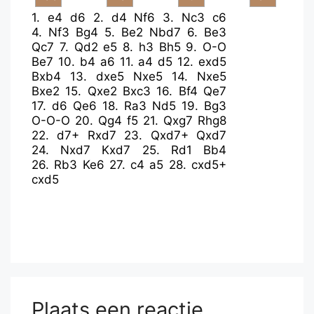
1.
e4
d6
2.
d4
Nf6
3.
Nc3
c6
4.
Nf3
Bg4
5.
Be2
Nbd7
6.
Be3
Qc7
7.
Qd2
e5
8.
h3
Bh5
9.
O-O
Be7
10.
b4
a6
11.
a4
d5
12.
exd5
Bxb4
13.
dxe5
Nxe5
14.
Nxe5
Bxe2
15.
Qxe2
Bxc3
16.
Bf4
Qe7
17.
d6
Qe6
18.
Ra3
Nd5
19.
Bg3
O-O-O
20.
Qg4
f5
21.
Qxg7
Rhg8
22.
d7+
Rxd7
23.
Qxd7+
Qxd7
24.
Nxd7
Kxd7
25.
Rd1
Bb4
26.
Rb3
Ke6
27.
c4
a5
28.
cxd5+
cxd5
Plaats een reactie