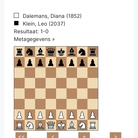
Dalemans, Diana (1852)
Klein, Leo (2037)
Resultaat: 1-0
Klikken
Metagegevens »
om
te
openen.