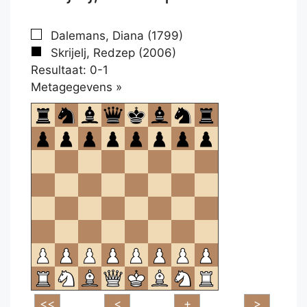
Dalemans, Diana (1799)
Skrijelj, Redzep (2006)
Resultaat: 0-1
Klikken
Metagegevens »
om
te
openen.