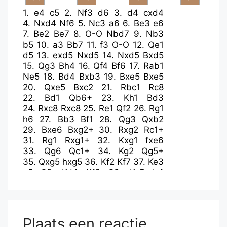
1.
e4
c5
2.
Nf3
d6
3.
d4
cxd4
4.
Nxd4
Nf6
5.
Nc3
a6
6.
Be3
e6
7.
Be2
Be7
8.
O-O
Nbd7
9.
Nb3
b5
10.
a3
Bb7
11.
f3
O-O
12.
Qe1
d5
13.
exd5
Nxd5
14.
Nxd5
Bxd5
15.
Qg3
Bh4
16.
Qf4
Bf6
17.
Rab1
Ne5
18.
Bd4
Bxb3
19.
Bxe5
Bxe5
20.
Qxe5
Bxc2
21.
Rbc1
Rc8
22.
Bd1
Qb6+
23.
Kh1
Bd3
24.
Rxc8
Rxc8
25.
Re1
Qf2
26.
Rg1
h6
27.
Bb3
Bf1
28.
Qg3
Qxb2
29.
Bxe6
Bxg2+
30.
Rxg2
Rc1+
31.
Rg1
Rxg1+
32.
Kxg1
fxe6
33.
Qg6
Qc1+
34.
Kg2
Qg5+
35.
Qxg5
hxg5
36.
Kf2
Kf7
37.
Ke3
a5
38.
Kd4
Kf6
39.
Kc5
b4
40.
axb4
axb4
41.
Kxb4
Kf5
42.
Kc5
g4
43.
fxg4+
Kxg4
44.
Kd4
Plaats een reactie