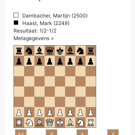
Dambacher, Martijn (2500)
Haast, Mark (2249)
Resultaat: 1/2-1/2
Klikken
Metagegevens »
om
te
openen.