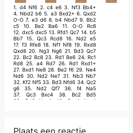
1.
d4
Nf6
2.
c4
e6
3.
Nf3
Bb4+
4.
Nbd2
b6
5.
a3
Bxd2+
6.
Qxd2
O-O
7.
e3
d6
8.
b4
Nbd7
9.
Bb2
c5
10.
Be2
Ba6
11.
O-O
Rc8
12.
dxc5
dxc5
13.
Rfd1
Qc7
14.
b5
Bb7
15.
Qc3
Rcd8
16.
Nd2
e5
17.
f3
Rfe8
18.
Nf1
Nf8
19.
Rxd8
Qxd8
20.
Ng3
Ng6
21.
Bd3
Qc7
22.
Bc2
Bc8
23.
Rd1
Be6
24.
Rc1
Rd8
25.
a4
Rd7
26.
Rd1
Rxd1+
27.
Bxd1
Ne8
28.
Be2
f6
29.
Ne4
Nd6
30.
Nd2
Ne7
31.
Nb3
Nb7
32.
Kf2
Nf5
33.
Bd3
Nfd6
34.
Qc2
g6
35.
Nd2
Qf7
36.
f4
Na5
37.
Qc3
Bxc4
38.
Bc2
Bd5
39.
Bd3
Nac4
40.
Bxc4
Nxc4
41.
Nxc4
Bxc4
42.
fxe5
fxe5+
43.
Kg3
Qd5
44.
Qxe5
Plaats een reactie