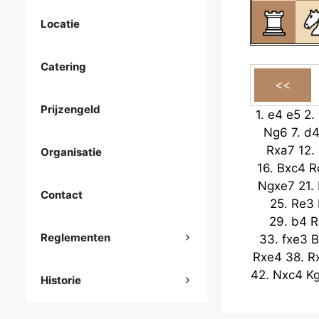
Locatie
Catering
Prijzengeld
1.
e4
e5
2.
Ng6
7.
d
Rxa7
12.
Organisatie
16.
Bxc4
R
Ngxe7
21.
Contact
25.
Re3
29.
b4
R
Reglementen
33.
fxe3
B
Rxe4
38.
R
42.
Nxc4
K
Historie
47.
Ke3
K
Bb5
52