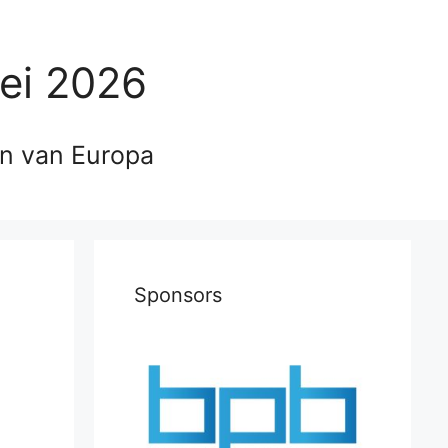
ei 2026
en van Europa
Sponsors