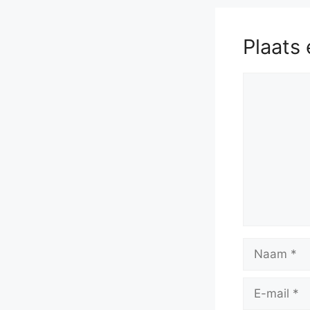
Plaats 
Reactie
Naam
E-
mail