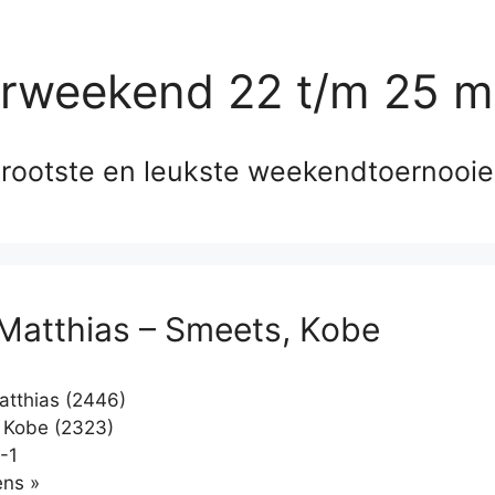
erweekend 22 t/m 25 m
rootste en leukste weekendtoernooi
Matthias – Smeets, Kobe
tthias (2446)
 Kobe (2323)
-1
Klikken
ns »