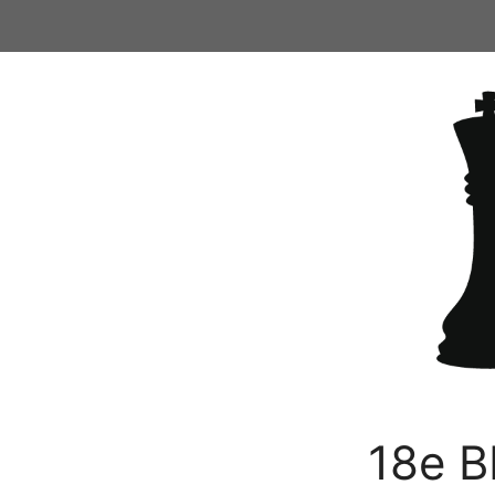
Ga
naar
de
inhoud
18e B