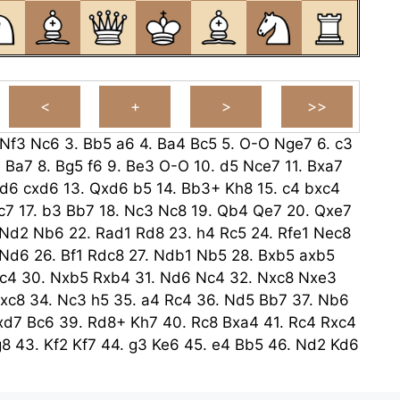
Nf3
Nc6
3.
Bb5
a6
4.
Ba4
Bc5
5.
O-O
Nge7
6.
c3
4
Ba7
8.
Bg5
f6
9.
Be3
O-O
10.
d5
Nce7
11.
Bxa7
d6
cxd6
13.
Qxd6
b5
14.
Bb3+
Kh8
15.
c4
bxc4
c7
17.
b3
Bb7
18.
Nc3
Nc8
19.
Qb4
Qe7
20.
Qxe7
Nd2
Nb6
22.
Rad1
Rd8
23.
h4
Rc5
24.
Rfe1
Nec8
Nd6
26.
Bf1
Rdc8
27.
Ndb1
Nb5
28.
Bxb5
axb5
c4
30.
Nxb5
Rxb4
31.
Nd6
Nc4
32.
Nxc8
Nxe3
xc8
34.
Nc3
h5
35.
a4
Rc4
36.
Nd5
Bb7
37.
Nb6
xd7
Bc6
39.
Rd8+
Kh7
40.
Rc8
Bxa4
41.
Rc4
Rxc4
g8
43.
Kf2
Kf7
44.
g3
Ke6
45.
e4
Bb5
46.
Nd2
Kd6
c5
48.
Nf3
Kc4
49.
Nh2
Bd7
50.
Nf3
Kc3
51.
Ne1
.
Nf3
Kc2
53.
Nd2
Ba6
54.
Nf3
Kd1
55.
Nd2
Ke1