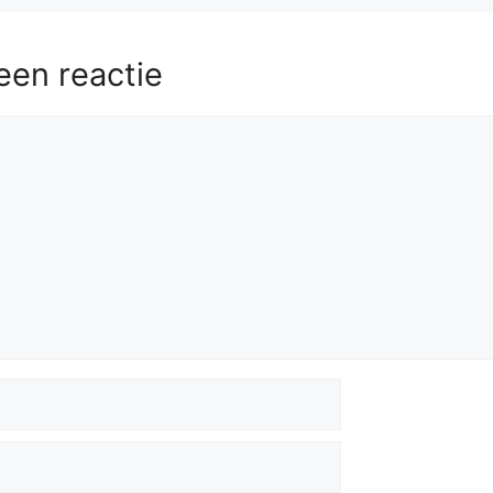
56.
Nb3
Kf1
57.
Nc5
Bc8
58.
Kf3
Bg4+
een reactie