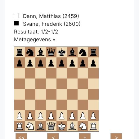
Dann, Matthias (2459)
Svane, Frederik (2600)
Resultaat: 1/2-1/2
Klikken
Metagegevens »
om
te
openen.