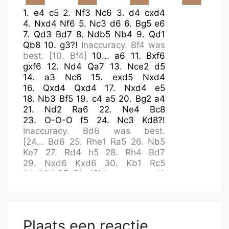
1.
e4
c5
2.
Nf3
Nc6
3.
d4
cxd4
4.
Nxd4
Nf6
5.
Nc3
d6
6.
Bg5
e6
7.
Qd3
Bd7
8.
Ndb5
Nb4
9.
Qd1
Qb8
10.
g3?!
Inaccuracy.
Bf4
was
best.
[
10.
Bf4
]
10...
a6
11.
Bxf6
gxf6
12.
Nd4
Qa7
13.
Nce2
d5
14.
a3
Nc6
15.
exd5
Nxd4
16.
Qxd4
Qxd4
17.
Nxd4
e5
18.
Nb3
Bf5
19.
c4
a5
20.
Bg2
a4
21.
Nd2
Ra6
22.
Ne4
Bc8
23.
O-O-O
f5
24.
Nc3
Kd8?!
Inaccuracy.
Bd6
was best.
[
24...
Bd6
25.
Rhe1
Ra5
26.
Nb5
Ke7
27.
Rd4
h5
28.
Rh4
Bd7
29.
Nxd6
Kxd6
30.
Kb1
Rc5
31.
Bf1
]
25.
Rhe1?!
Inaccuracy.
d6
was best.
[
25.
d6
Rxd6
26.
Rxd6+
Bxd6
27.
Rd1
Ke7
28.
Nxa4
Be6
29.
Bd5
h5
30.
b4
Ra8
31.
Nb6
Rxa3
]
25...
f6?!
Inaccuracy.
e4
Plaats een reactie
was best.
[
25...
e4
]
26.
d6
Rxd6?!