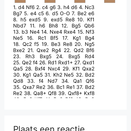
1.
d4
Nf6
2.
c4
g6
3.
h4
d6
4.
Nc3
Bg7
5.
e4
c5
6.
d5
O-O
7.
Be2
e6
8.
h5
exd5
9.
exd5
Re8
10.
Kf1
Nbd7
11.
h6
Bh8
12.
Bg5
Qb6
13.
b3
Ne4
14.
Nxe4
Rxe4
15.
Nf3
Ne5
16.
Rc1
Bf5
17.
Kg1
Bg4
18.
Qc2
f5
19.
Be3
Re8
20.
Ng5
Bxe2
21.
Qxe2
Rg4
22.
Qd2
Bf6
23.
Rh3
Bxg5
24.
Bxg5
Rd4
25.
Qe2
f4
26.
Rd1
Rxd1+
27.
Qxd1
Qa5
28.
Bxf4
Nxc4
29.
Kf1
Qxa2
30.
Kg1
Qa5
31.
Kh2
Ne5
32.
Bd2
Qd8
33.
f4
Nd7
34.
Qa1
Qf6
35.
Qxa7
Re2
36.
Bc1
Re1
37.
Bd2
Re2
38.
Qa8+
Qf8
39.
Qxf8+
Kxf8
40.
Bc3
Kf7
41.
Rg3
Rf2
42.
Re3
Rxf4
43.
Re6
Nf6
44.
Rxd6
Ne4
45.
Rd7+
Ke8
46.
Rxh7
Rh4+
47.
Kg1
Nxc3
48.
g3
Rh5
49.
d6
Ne4
50.
Re7+
Kd8
51.
Rxe4
Rxh6
Plaats een reactie
52.
Re6
Kd7
53.
Re7+
Kxd6