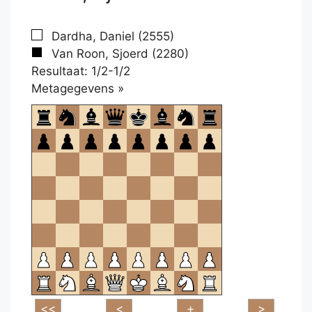
Dardha, Daniel (2555)
Van Roon, Sjoerd (2280)
Resultaat: 1/2-1/2
Klikken
Metagegevens »
om
te
openen.