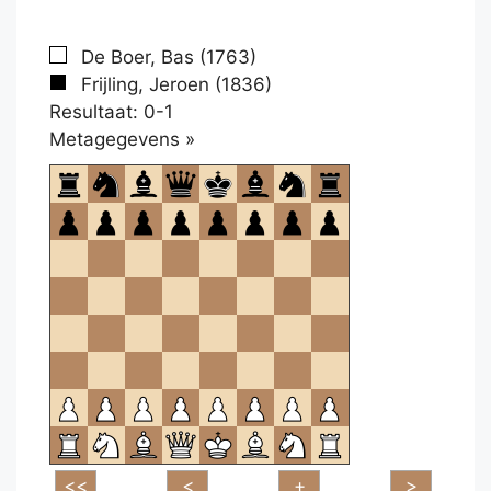
De Boer, Bas (1763)
Frijling, Jeroen (1836)
Resultaat: 0-1
Klikken
Metagegevens »
om
te
openen.