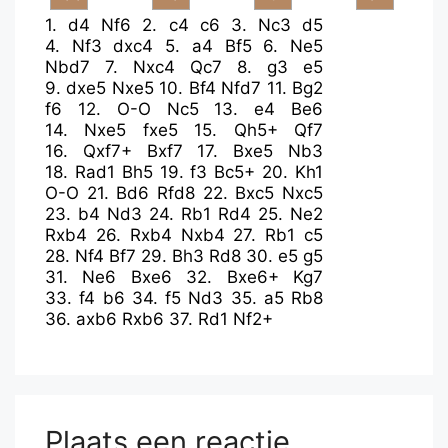
1.
d4
Nf6
2.
c4
c6
3.
Nc3
d5
4.
Nf3
dxc4
5.
a4
Bf5
6.
Ne5
Nbd7
7.
Nxc4
Qc7
8.
g3
e5
9.
dxe5
Nxe5
10.
Bf4
Nfd7
11.
Bg2
f6
12.
O-O
Nc5
13.
e4
Be6
14.
Nxe5
fxe5
15.
Qh5+
Qf7
16.
Qxf7+
Bxf7
17.
Bxe5
Nb3
18.
Rad1
Bh5
19.
f3
Bc5+
20.
Kh1
O-O
21.
Bd6
Rfd8
22.
Bxc5
Nxc5
23.
b4
Nd3
24.
Rb1
Rd4
25.
Ne2
Rxb4
26.
Rxb4
Nxb4
27.
Rb1
c5
28.
Nf4
Bf7
29.
Bh3
Rd8
30.
e5
g5
31.
Ne6
Bxe6
32.
Bxe6+
Kg7
33.
f4
b6
34.
f5
Nd3
35.
a5
Rb8
36.
axb6
Rxb6
37.
Rd1
Nf2+
Plaats een reactie