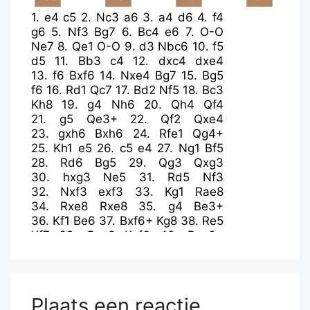
1.
e4
c5
2.
Nc3
a6
3.
a4
d6
4.
f4
g6
5.
Nf3
Bg7
6.
Bc4
e6
7.
O-O
Ne7
8.
Qe1
O-O
9.
d3
Nbc6
10.
f5
d5
11.
Bb3
c4
12.
dxc4
dxe4
13.
f6
Bxf6
14.
Nxe4
Bg7
15.
Bg5
f6
16.
Rd1
Qc7
17.
Bd2
Nf5
18.
Bc3
Kh8
19.
g4
Nh6
20.
Qh4
Qf4
21.
g5
Qe3+
22.
Qf2
Qxe4
23.
gxh6
Bxh6
24.
Rfe1
Qg4+
25.
Kh1
e5
26.
c5
e4
27.
Ng1
Bf5
28.
Rd6
Bg5
29.
Qg3
Qxg3
30.
hxg3
Ne5
31.
Rd5
Nf3
32.
Nxf3
exf3
33.
Kg1
Rae8
34.
Rxe8
Rxe8
35.
g4
Be3+
36.
Kf1
Be6
37.
Bxf6+
Kg8
38.
Re5
Kf7
39.
Rxe3
Kxf6
40.
Rxe6+
Rxe6
41.
Bxe6
Kxe6
42.
Kf2
h5
43.
Kxf3
Kd5
44.
b4
Kc4
45.
c3
a5
46.
c6
bxc6
47.
bxa5
Kc5
48.
gxh5
gxh5
49.
Kg3
Kd6
Plaats een reactie
50.
Kh4
Kc7
51.
Kxh5
Kb7
52.
Kg5