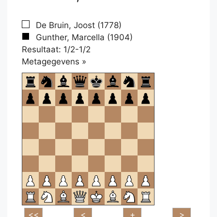
De Bruin, Joost (1778)
Gunther, Marcella (1904)
Resultaat: 1/2-1/2
Klikken
Metagegevens »
om
te
openen.