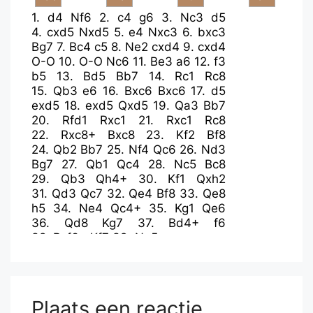
1.
d4
Nf6
2.
c4
g6
3.
Nc3
d5
4.
cxd5
Nxd5
5.
e4
Nxc3
6.
bxc3
Bg7
7.
Bc4
c5
8.
Ne2
cxd4
9.
cxd4
O-O
10.
O-O
Nc6
11.
Be3
a6
12.
f3
b5
13.
Bd5
Bb7
14.
Rc1
Rc8
15.
Qb3
e6
16.
Bxc6
Bxc6
17.
d5
exd5
18.
exd5
Qxd5
19.
Qa3
Bb7
20.
Rfd1
Rxc1
21.
Rxc1
Rc8
22.
Rxc8+
Bxc8
23.
Kf2
Bf8
24.
Qb2
Bb7
25.
Nf4
Qc6
26.
Nd3
Bg7
27.
Qb1
Qc4
28.
Nc5
Bc8
29.
Qb3
Qh4+
30.
Kf1
Qxh2
31.
Qd3
Qc7
32.
Qe4
Bf8
33.
Qe8
h5
34.
Ne4
Qc4+
35.
Kg1
Qe6
36.
Qd8
Kg7
37.
Bd4+
f6
38.
Bxf6+
Kf7
39.
Ng5+
Plaats een reactie