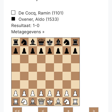
De Cocq, Ramin (1101)
Oxener, Aldo (1533)
Resultaat: 1-0
Klikken
Metagegevens »
om
te
openen.