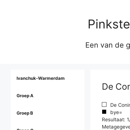
Pinkst
Een van de g
Ivanchuk-Warmerdam
De Con
Groep A
De Conin
bye=
Groep B
Resultaat: 1
Metagegeve