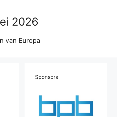
ei 2026
en van Europa
Sponsors