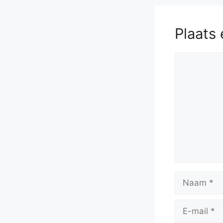
Plaats 
Reactie
Naam
E-
mail