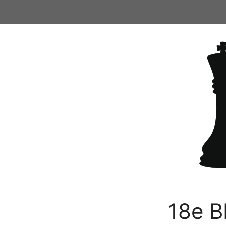
Ga
naar
de
inhoud
18e B