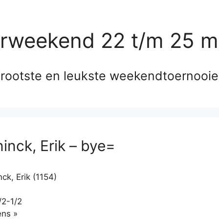
erweekend 22 t/m 25 m
rootste en leukste weekendtoernooi
inck, Erik – bye=
ck, Erik (1154)
/2-1/2
Klikken
ns »