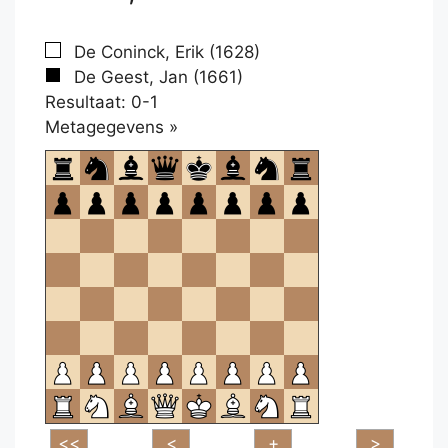
De Coninck, Erik (1628)
De Geest, Jan (1661)
Resultaat: 0-1
Klikken
Metagegevens »
om
te
openen.