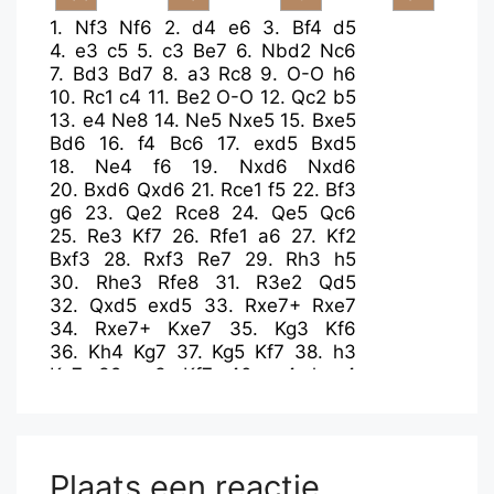
1.
Nf3
Nf6
2.
d4
e6
3.
Bf4
d5
4.
e3
c5
5.
c3
Be7
6.
Nbd2
Nc6
7.
Bd3
Bd7
8.
a3
Rc8
9.
O-O
h6
10.
Rc1
c4
11.
Be2
O-O
12.
Qc2
b5
13.
e4
Ne8
14.
Ne5
Nxe5
15.
Bxe5
Bd6
16.
f4
Bc6
17.
exd5
Bxd5
18.
Ne4
f6
19.
Nxd6
Nxd6
20.
Bxd6
Qxd6
21.
Rce1
f5
22.
Bf3
g6
23.
Qe2
Rce8
24.
Qe5
Qc6
25.
Re3
Kf7
26.
Rfe1
a6
27.
Kf2
Bxf3
28.
Rxf3
Re7
29.
Rh3
h5
30.
Rhe3
Rfe8
31.
R3e2
Qd5
32.
Qxd5
exd5
33.
Rxe7+
Rxe7
34.
Rxe7+
Kxe7
35.
Kg3
Kf6
36.
Kh4
Kg7
37.
Kg5
Kf7
38.
h3
Kg7
39.
g3
Kf7
40.
g4
hxg4
41.
hxg4
fxg4
42.
Kxg4
Kf6
43.
Kg3
Kf5
44.
Kf3
g5
45.
fxg5
Kxg5
46.
Kg3
Kf5
47.
Kf3
a5
48.
Ke3
Kg4
49.
Kd2
Kf3
50.
Kc2
Plaats een reactie
Ke3
51.
b3
cxb3+
52.
Kxb3
Kd3