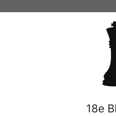
Ga
naar
de
inhoud
18e B