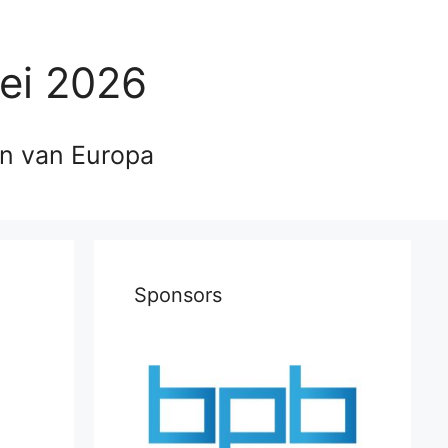
ei 2026
en van Europa
Sponsors