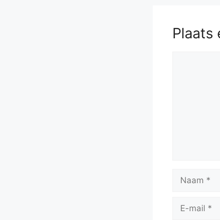
Plaats 
Reactie
Naam
E-
mail