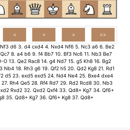
Nf3
d6
3.
d4
cxd4
4.
Nxd4
Nf6
5.
Nc3
a6
6.
Be2
Qc7
8.
a4
b6
9.
f4
Bb7
10.
Bf3
Nc6
11.
Nb3
Be7
O-O
13.
Qe2
Rac8
14.
g4
Nd7
15.
g5
Kh8
16.
Bg2
3
Nb4
18.
Rh3
g6
19.
Qf2
h5
20.
Qd2
Kg8
21.
Rd1
f2
d5
23.
exd5
exd5
24.
Nd4
Ne4
25.
Bxe4
dxe4
27.
Rh4
Qe5
28.
Rf4
Rd7
29.
Rd2
Rcd8
30.
Nb3
xd2
Rxd2
32.
Qxd2
Qxf4
33.
Qd8+
Kg7
34.
Qf6+
g8
35.
Qd8+
Kg7
36.
Qf6+
Kg8
37.
Qd8+