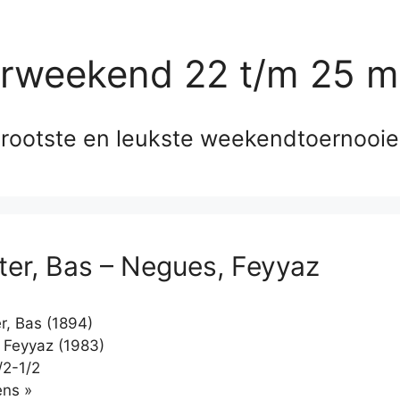
erweekend 22 t/m 25 m
rootste en leukste weekendtoernooi
jter, Bas – Negues, Feyyaz
r, Bas (1894)
Feyyaz (1983)
/2-1/2
Klikken
ns »