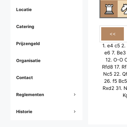
Locatie
Catering
Prijzengeld
1.
e4
c5
2.
e6
7.
Be3
12.
O-O
Organisatie
Rfd8
17.
Rf
Nc5
22.
Q
Contact
26.
f5
Bc5
Rxd2
31.
N
Reglementen
K
Historie