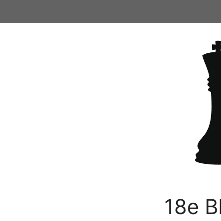
Ga
naar
de
inhoud
18e B