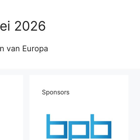
ei 2026
en van Europa
Sponsors