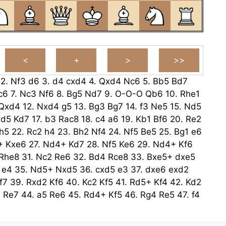
2.
Nf3
d6
3.
d4
cxd4
4.
Qxd4
Nc6
5.
Bb5
Bd7
c6
7.
Nc3
Nf6
8.
Bg5
Nd7
9.
O-O-O
Qb6
10.
Rhe1
Qxd4
12.
Nxd4
g5
13.
Bg3
Bg7
14.
f3
Ne5
15.
Nd5
xd5
Kd7
17.
b3
Rac8
18.
c4
a6
19.
Kb1
Bf6
20.
Re2
h5
22.
Rc2
h4
23.
Bh2
Nf4
24.
Nf5
Be5
25.
Bg1
e6
+
Kxe6
27.
Nd4+
Kd7
28.
Nf5
Ke6
29.
Nd4+
Kf6
Rhe8
31.
Nc2
Re6
32.
Bd4
Rce8
33.
Bxe5+
dxe5
e4
35.
Nd5+
Nxd5
36.
cxd5
e3
37.
dxe6
exd2
f7
39.
Rxd2
Kf6
40.
Kc2
Kf5
41.
Rd5+
Kf4
42.
Kd2
4
Re7
44.
a5
Re6
45.
Rd4+
Kf5
46.
Rg4
Re5
47.
f4
.
Rxh4
Kg5
49.
Rg4+
Kf5
50.
b4
Rb5
51.
Kc3
b6
Rxb6
53.
Rg8
Ke4
54.
Re8+
Kd5
55.
Rd8+
Ke4