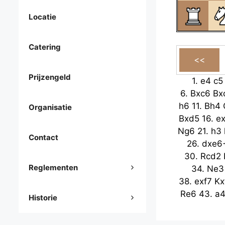
Locatie
Catering
Prijzengeld
1.
e4
c5
6.
Bxc6
Bx
h6
11.
Bh4
Organisatie
Bxd5
16.
e
Ng6
21.
h3
Contact
26.
dxe6
30.
Rcd2
Reglementen
34.
Ne3
38.
exf7
Kx
Re6
43.
a
Historie
gxf4
48
52.
axb6