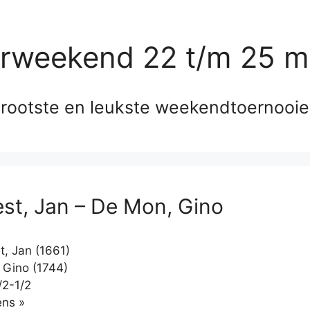
erweekend 22 t/m 25 m
rootste en leukste weekendtoernooi
st, Jan – De Mon, Gino
, Jan (1661)
Gino (1744)
/2-1/2
Klikken
ns »