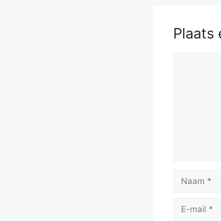
56.
Re
60.
Rd8+
Plaats 
64.
h4
Kx
Reactie
Naam
E-
mail